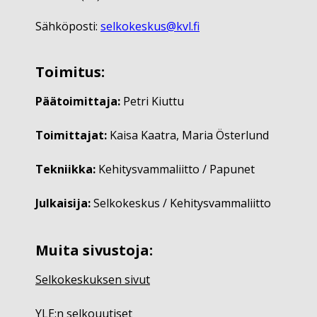
Sähköposti:
selkokeskus@kvl.fi
Toimitus:
Päätoimittaja:
Petri Kiuttu
Toimittajat:
Kaisa Kaatra, Maria Österlund
Tekniikka:
Kehitysvammaliitto / Papunet
Julkaisija:
Selkokeskus / Kehitysvammaliitto
Muita sivustoja:
Selkokeskuksen sivut
YLE:n selkouutiset