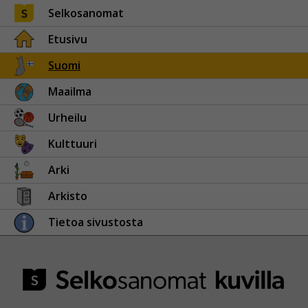
Selkosanomat
Etusivu
Suomi
Maailma
Urheilu
Kulttuuri
Arki
Arkisto
Tietoa sivustosta