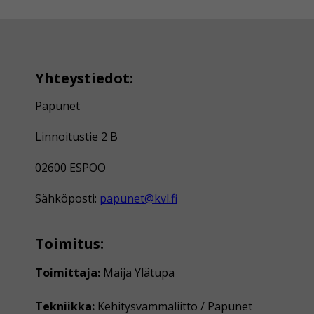
Yhteystiedot:
Papunet
Linnoitustie 2 B
02600 ESPOO
Sähköposti:
papunet@kvl.fi
Toimitus:
Toimittaja:
Maija Ylätupa
Tekniikka:
Kehitysvammaliitto / Papunet