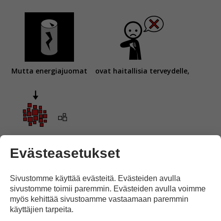
Mutta energiajuomat
ovat haitallisia terveydelle,
jos niitä juo paljon.
Evästeasetukset
Sivustomme käyttää evästeitä. Evästeiden avulla
sivustomme toimii paremmin. Evästeiden avulla voimme
myös kehittää sivustoamme vastaamaan paremmin
käyttäjien tarpeita.
Ne aiheuttavat pääkipua
ja vatsakipua
ja