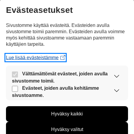
Evästeasetukset
Jaa Facebookissa
Sivustomme käyttää evästeitä. Evästeiden avulla
sivustomme toimii paremmin. Evästeiden avulla voimme
myös kehittää sivustoamme vastaamaan paremmin
käyttäjien tarpeita.
Lue lisää evästeistämme
Kommentoi
Välttämättömät evästeet, joiden avulla
Voit kirjoittaa mielipiteesi
sivustomme toimii.
Nämä evästeet ovat aina käytössä, jotta
uutisesta
Evästeet, joiden avulla kehitämme
sivustoamme voi käyttää sujuvasti ja turvallisesti.
sivustoamme.
kommenttilaatikkoon.
Näiden evästeiden avulla keräämme tietoa, miten
Sinun pitää kirjoittaa myös
sivustoamme käytetään. Tiedon avulla voimme
Hyväksy kaikki
kehittää sivustoamme vastaamaan paremmin
nimesi tai keksiä nimimerkki.
käyttäjien tarpeita. Tietoa kerätään esimerkiksi
kävijämääristä ja siitä, mitä sivuja käytetään ja
Hyväksy valitut
First
miten sivuilla liikutaan. Emme kuitenkaan kerää