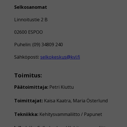
Selkosanomat
Linnoitustie 2 B
02600 ESPOO
Puhelin: (09) 34809 240
Sähköposti:
selkokeskus@kvl.fi
Toimitus:
Päätoimittaja:
Petri Kiuttu
Toimittajat:
Kaisa Kaatra, Maria Österlund
Tekniikka:
Kehitysvammaliitto / Papunet