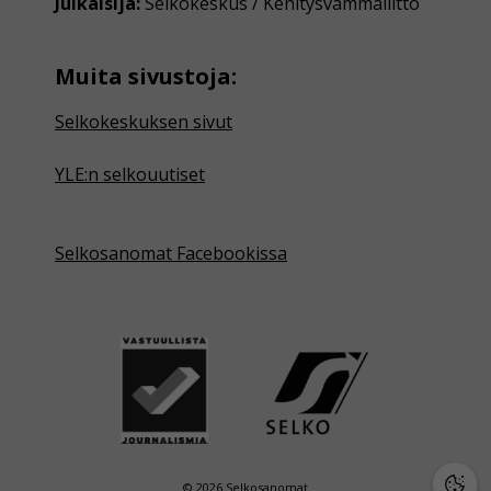
Julkaisija:
Selkokeskus / Kehitysvammaliitto
Muita sivustoja:
Selkokeskuksen sivut
YLE:n selkouutiset
Selkosanomat Facebookissa
© 2026 Selkosanomat