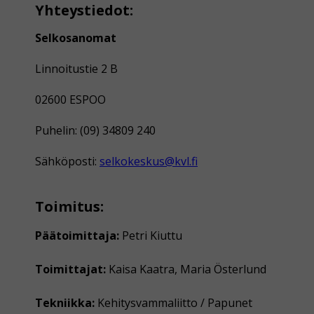
Yhteystiedot:
Selkosanomat
Linnoitustie 2 B
02600 ESPOO
Puhelin: (09) 34809 240
Sähköposti:
selkokeskus@kvl.fi
Toimitus:
Päätoimittaja:
Petri Kiuttu
Toimittajat:
Kaisa Kaatra, Maria Österlund
Tekniikka:
Kehitysvammaliitto / Papunet