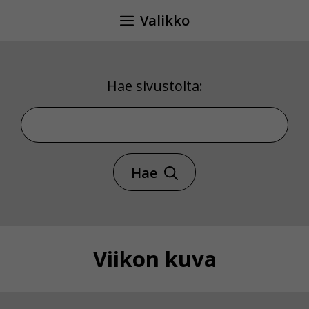
Siirry
Valikko
sisältöön
Hae sivustolta:
Hae sivustolta
Hae
Viikon kuva