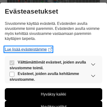
Evästeasetukset
Sivustomme käyttää evästeitä. Evästeiden avulla
sivustomme toimii paremmin. Evästeiden avulla voimme
myös kehittää sivustoamme vastaamaan paremmin
käyttäjien tarpeita.
Viikon kuva
22.05.2026
Lue lisää evästeistämme
Robotit juoksivat kilpaa
Kiinassa
Välttämättömät evästeet, joiden avulla
sivustomme toimii.
Kiinan pääkaupungissa Pekingissä
Nämä evästeet ovat aina käytössä, jotta
Evästeet, joiden avulla kehitämme
järjestettiin juoksukilpailu roboteille ja
sivustoamme voi käyttää sujuvasti ja turvallisesti.
sivustoamme.
ihmisille huhtikuussa. Robotit ja ihmiset
Näiden evästeiden avulla keräämme tietoa, miten
sivustoamme käytetään. Tiedon avulla voimme
juoksivat puolimaratonin. Robotti voitti
Hyväksy kaikki
kehittää sivustoamme vastaamaan paremmin
kilpailun.
käyttäjien tarpeita. Tietoa kerätään esimerkiksi
kävijämääristä ja siitä, mitä sivuja käytetään ja
Hyväksy valitut