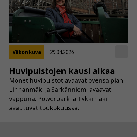
Viikon kuva
29.04.2026
Huvipuistojen kausi alkaa
Monet huvipuistot avaavat ovensa pian.
Linnanmäki ja Särkänniemi avaavat
vappuna. Powerpark ja Tykkimäki
avautuvat toukokuussa.