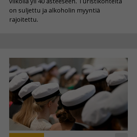
viikolla yli 40 asteeseen. Turistikohteita
on suljettu ja alkoholin myyntiä
rajoitettu.