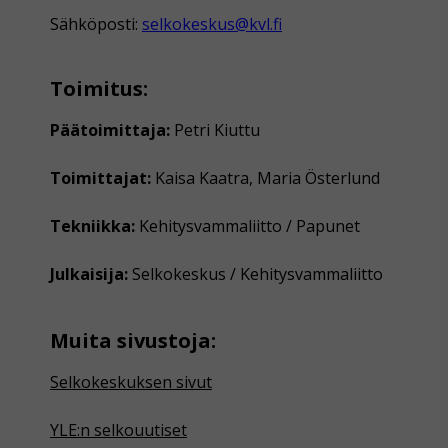
Sähköposti:
selkokeskus@kvl.fi
Toimitus:
Päätoimittaja:
Petri Kiuttu
Toimittajat:
Kaisa Kaatra, Maria Österlund
Tekniikka:
Kehitysvammaliitto / Papunet
Julkaisija:
Selkokeskus / Kehitysvammaliitto
Muita sivustoja:
Selkokeskuksen sivut
YLE:n selkouutiset