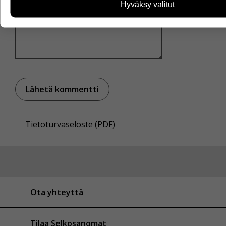
Emme kuitenkaan kerää henkilötietoja kuten nimiä, eikä ti
Hyväksy valitut
yhdistää yksittäiseen käyttäjään.
Voit valita, hyväksytkö näiden evästeiden käytön.
Tietoturvaseloste (PDF)
Ota yhteyttä
Tilaa Selkosanomat