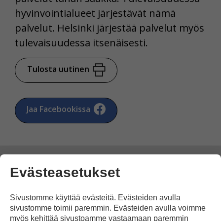
hyvinvointialueet järjestävät nämä
palvelut. Helsinki järjestää palvelut myös
tulevaisuudessa itsenäisesti.
Tulosta uutinen
Jaa Facebookissa
Evästeasetukset
Kommentoi
Sivustomme käyttää evästeitä. Evästeiden avulla
sivustomme toimii paremmin. Evästeiden avulla voimme
myös kehittää sivustoamme vastaamaan paremmin