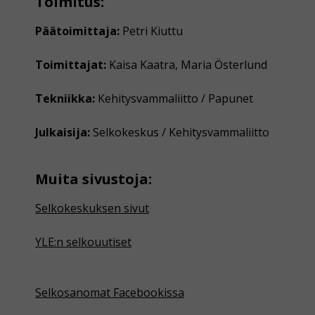
Toimitus:
Päätoimittaja:
Petri Kiuttu
Toimittajat:
Kaisa Kaatra, Maria Österlund
Tekniikka:
Kehitysvammaliitto / Papunet
Julkaisija:
Selkokeskus / Kehitysvammaliitto
Muita sivustoja:
Selkokeskuksen sivut
YLE:n selkouutiset
Selkosanomat Facebookissa