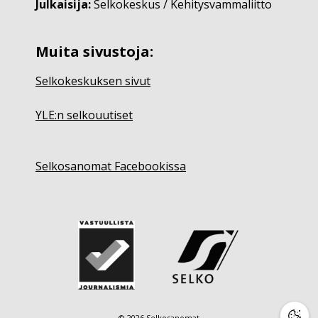
Julkaisija:
Selkokeskus / Kehitysvammaliitto
Muita sivustoja:
Selkokeskuksen sivut
YLE:n selkouutiset
Selkosanomat Facebookissa
© 2026 Selkosanomat