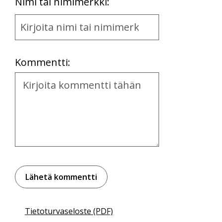
First
Nimi tai nimimerkki:
Name
and
Location
Kommentti:
Kommentti
Tietoturvaseloste (PDF)