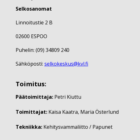
Selkosanomat
Linnoitustie 2 B
02600 ESPOO
Puhelin: (09) 34809 240
Sähköposti:
selkokeskus@kvl.fi
Toimitus:
Päätoimittaja:
Petri Kiuttu
Toimittajat:
Kaisa Kaatra, Maria Österlund
Tekniikka:
Kehitysvammaliitto / Papunet