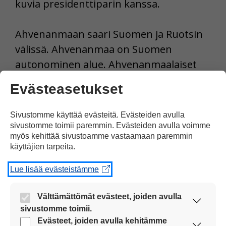
kuvia presidenttiparin kanssa.
Ahvenanmaan saari Suomen ja Ruotsin
välissä. Ahvenanmaa on Suomen
autonominen alue. Ahvenanmaalaiset
päättävät asioistaan itse, vaikka
Evästeasetukset
Ahvenanmaa on Suomen aluetta.
Sivustomme käyttää evästeitä. Evästeiden avulla
Tulosta uutinen
sivustomme toimii paremmin. Evästeiden avulla voimme
myös kehittää sivustoamme vastaamaan paremmin
käyttäjien tarpeita.
Jaa Facebookissa
Lue lisää evästeistämme
Välttämättömät evästeet, joiden avulla
sivustomme toimii.
Nämä evästeet ovat aina käytössä, jotta
Evästeet, joiden avulla kehitämme