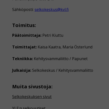
Sähköposti:
selkokeskus@kvl.fi
Toimitus:
Päätoimittaja:
Petri Kiuttu
Toimittajat:
Kaisa Kaatra, Maria Österlund
Tekniikka:
Kehitysvammaliitto / Papunet
Julkaisija:
Selkokeskus / Kehitysvammaliitto
Muita sivustoja:
Selkokeskuksen sivut
YLE:n selkouutiset