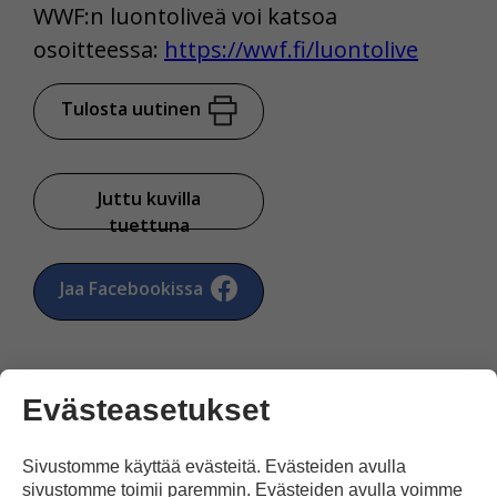
WWF:n luontoliveä voi katsoa
osoitteessa:
https://wwf.fi/luontolive
Tulosta uutinen
Juttu kuvilla
tuettuna
Jaa Facebookissa
Evästeasetukset
Sivustomme käyttää evästeitä. Evästeiden avulla
Kommentoi
sivustomme toimii paremmin. Evästeiden avulla voimme