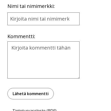
First
Nimi tai nimimerkki:
Name
and
Location
Kommentti:
Kommentti
Tietoturvaseloste (PDF)