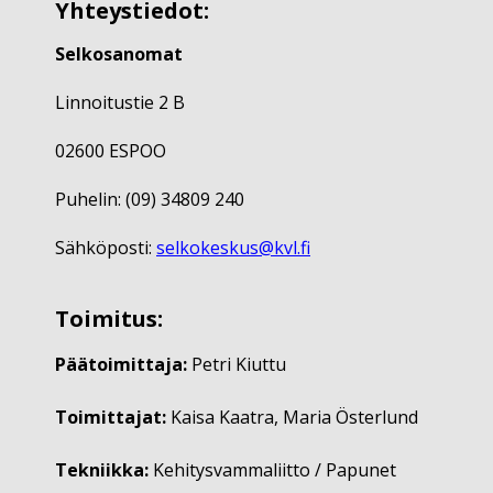
Yhteystiedot:
Selkosanomat
Linnoitustie 2 B
02600 ESPOO
Puhelin: (09) 34809 240
Sähköposti:
selkokeskus@kvl.fi
Toimitus:
Päätoimittaja:
Petri Kiuttu
Toimittajat:
Kaisa Kaatra, Maria Österlund
Tekniikka:
Kehitysvammaliitto / Papunet