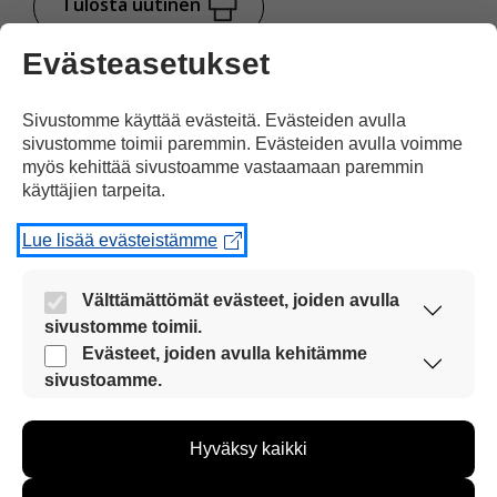
Tulosta uutinen
Evästeasetukset
Jaa Facebookissa
Sivustomme käyttää evästeitä. Evästeiden avulla
sivustomme toimii paremmin. Evästeiden avulla voimme
myös kehittää sivustoamme vastaamaan paremmin
käyttäjien tarpeita.
Lue lisää evästeistämme
Kommentoi
Välttämättömät evästeet, joiden avulla
sivustomme toimii.
Voit kirjoittaa mielipiteesi
Nämä evästeet ovat aina käytössä, jotta
Evästeet, joiden avulla kehitämme
sivustoamme voi käyttää sujuvasti ja turvallisesti.
uutisesta
sivustoamme.
Näiden evästeiden avulla keräämme tietoa, miten
kommenttilaatikkoon.
sivustoamme käytetään. Tiedon avulla voimme
Sinun pitää kirjoittaa myös
Hyväksy kaikki
kehittää sivustoamme vastaamaan paremmin
käyttäjien tarpeita. Tietoa kerätään esimerkiksi
nimesi tai keksiä nimimerkki.