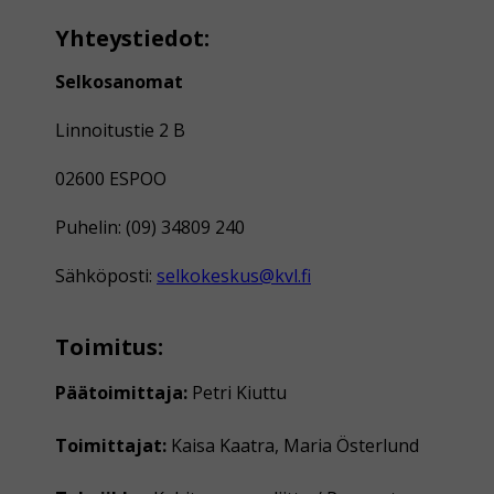
Yhteystiedot:
Selkosanomat
Linnoitustie 2 B
02600 ESPOO
Puhelin: (09) 34809 240
Sähköposti:
selkokeskus@kvl.fi
Toimitus:
Päätoimittaja:
Petri Kiuttu
Toimittajat:
Kaisa Kaatra, Maria Österlund