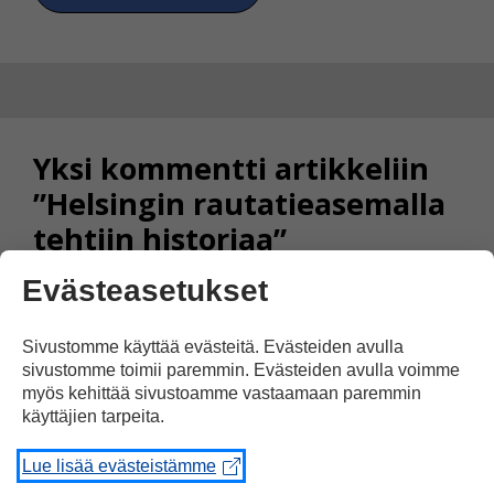
Yksi kommentti artikkeliin
”Helsingin rautatieasemalla
tehtiin historiaa”
Evästeasetukset
JoHa
Sivustomme käyttää evästeitä. Evästeiden avulla
25.08.2023 klo 19:35
sivustomme toimii paremmin. Evästeiden avulla voimme
myös kehittää sivustoamme vastaamaan paremmin
käyttäjien tarpeita.
Kysymys on se, kuinka kauan
Lue lisää evästeistämme