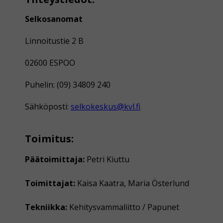
Selkosanomat
Linnoitustie 2 B
02600 ESPOO
Puhelin: (09) 34809 240
Sähköposti:
selkokeskus@kvl.fi
Toimitus:
Päätoimittaja:
Petri Kiuttu
Toimittajat:
Kaisa Kaatra, Maria Österlund
Tekniikka:
Kehitysvammaliitto / Papunet