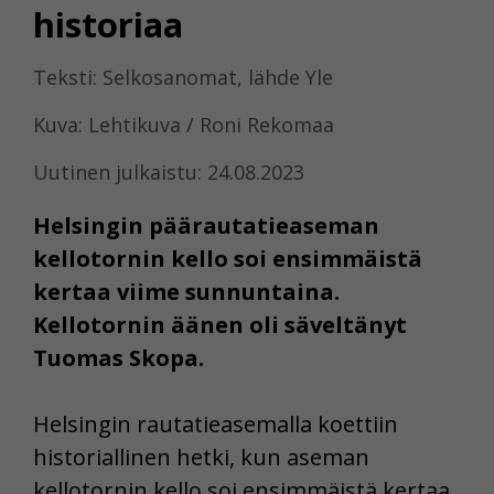
historiaa
Teksti: Selkosanomat, lähde Yle
Kuva: Lehtikuva / Roni Rekomaa
Uutinen julkaistu: 24.08.2023
Helsingin päärautatieaseman
kellotornin kello soi ensimmäistä
kertaa viime sunnuntaina.
Kellotornin äänen oli säveltänyt
Tuomas Skopa.
Helsingin rautatieasemalla koettiin
historiallinen hetki, kun aseman
kellotornin kello soi ensimmäistä kertaa.