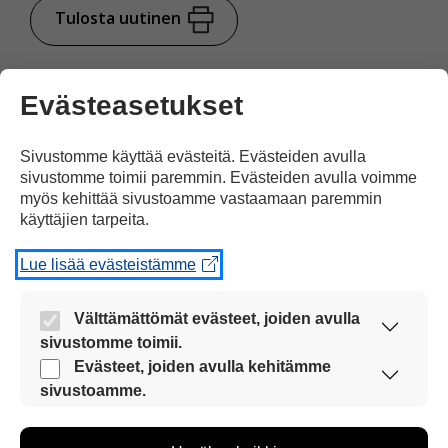
Tulosta uutinen
Juttu kuvilla
Evästeasetukset
tuettuna
Sivustomme käyttää evästeitä. Evästeiden avulla
sivustomme toimii paremmin. Evästeiden avulla voimme
Jaa Facebookissa
myös kehittää sivustoamme vastaamaan paremmin
käyttäjien tarpeita.
Lue lisää evästeistämme
Välttämättömät evästeet, joiden avulla
sivustomme toimii.
Kommentoi
Nämä evästeet ovat aina käytössä, jotta
Evästeet, joiden avulla kehitämme
sivustoamme voi käyttää sujuvasti ja turvallisesti.
sivustoamme.
Voit kirjoittaa mielipiteesi
Näiden evästeiden avulla keräämme tietoa, miten
sivustoamme käytetään. Tiedon avulla voimme
uutisesta