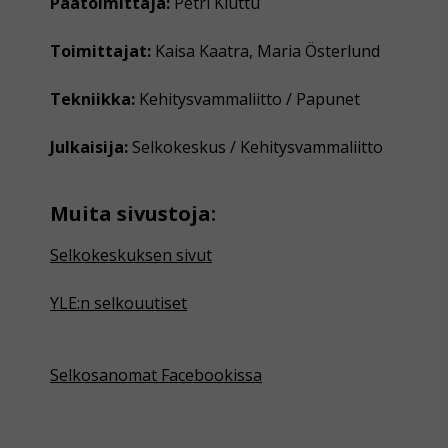
Päätoimittaja:
Petri Kiuttu
Toimittajat:
Kaisa Kaatra, Maria Österlund
Tekniikka:
Kehitysvammaliitto / Papunet
Julkaisija:
Selkokeskus / Kehitysvammaliitto
Muita sivustoja:
Selkokeskuksen sivut
YLE:n selkouutiset
Selkosanomat Facebookissa