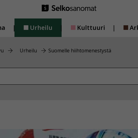
ma
Urheilu
Kulttuuri
Ar
vu
Urheilu
Suomelle hiihtomenestystä
vustolta