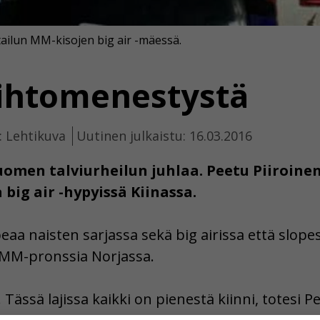
utailun MM-kisojen big air -mäessä.
ihtomenestystä
: Lehtikuva
Uutinen julkaistu: 16.03.2016
uomen talviurheilun juhlaa. Peetu Piiroinen
big air -hypyissä Kiinassa.
opeaa naisten sarjassa sekä big airissa että sl
i MM-pronssia Norjassa.
Tässä lajissa kaikki on pienestä kiinni, totesi P