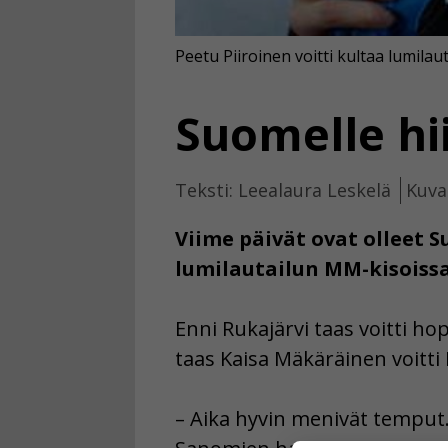
Peetu Piiroinen voitti kultaa lumila
Suomelle hi
Teksti: Leealaura Leskelä
Kuva
Viime päivät ovat olleet S
lumilautailun MM-kisoissa 
Enni Rukajärvi taas voitti h
taas Kaisa Mäkäräinen voitt
– Aika hyvin menivät temput. 