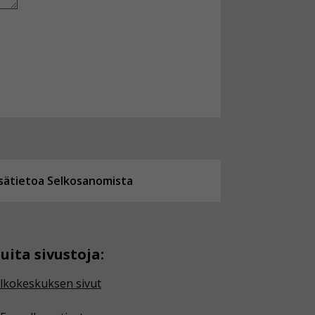
isätietoa Selkosanomista
uita sivustoja:
lkokeskuksen sivut