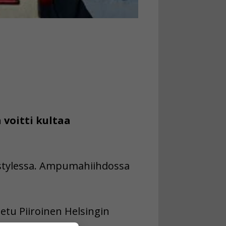
 voitti kultaa
opestylessa. Ampumahiihdossa
eetu Piiroinen Helsingin