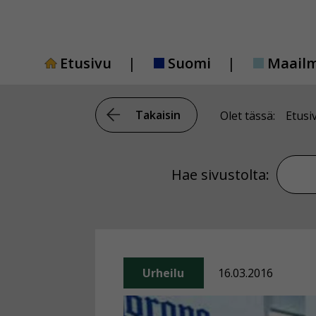
Siirry
sisältöön
Etusivu
Suomi
Maail
Takaisin
Olet tässä:
Etusi
Hae si
Hae sivustolta:
Urheilu
16.03.2016