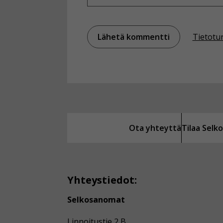
Tietotu
Ota yhteyttä
Tilaa Sel
Yhteystiedot:
Selkosanomat
Linnoitustie 2 B