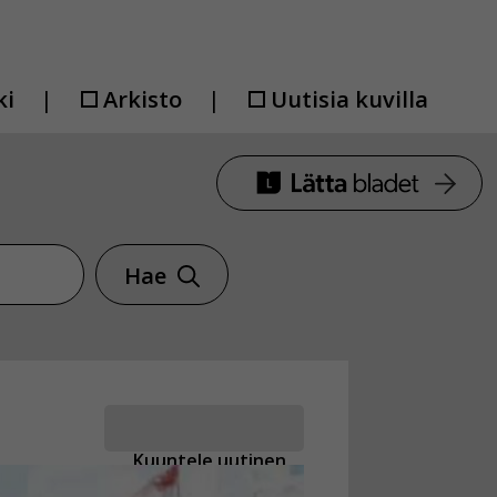
ki
Arkisto
Uutisia kuvilla
Hae
Kuuntele uutinen