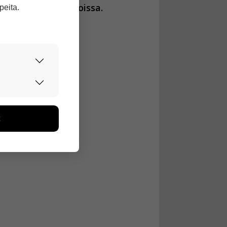
ilautailun MM-kisoissa.
peita.
urvallisesti.
edon avulla
toa kerätään
ikutaan. Emme
seen