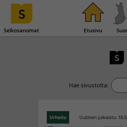
Selkosanomat
Etusivu
Suo
Hae sivustolta:
Urheilu
Uutinen julkaistu: 16.3