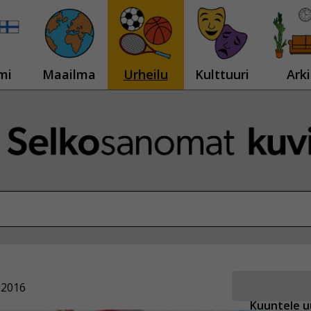
mi
Maailma
Urheilu
Kulttuuri
Arki
.2016
Kuuntele u