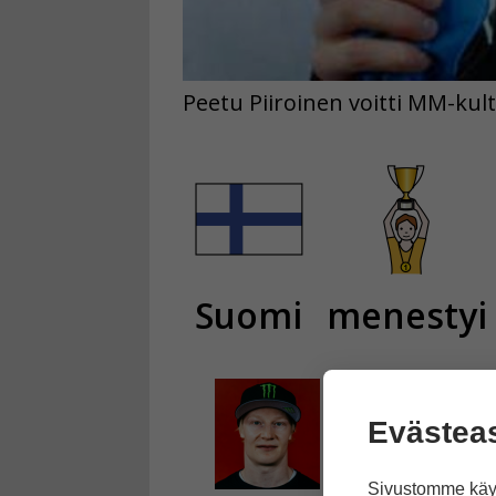
Peetu Piiroinen voitti MM-kult
Suomi
menestyi
Evästea
Sivustomme käyt