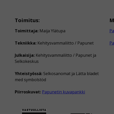
Toimitus:
M
Toimittaja:
Maija Ylätupa
Pa
Tekniikka:
Kehitysvammaliitto / Papunet
P
Julkaisija:
Kehitysvammaliitto / Papunet ja
Selkokeskus
Yhteistyössä:
Selkosanomat ja Lätta bladet
med symbolstöd
Piirroskuvat:
Papunetin kuvapankki