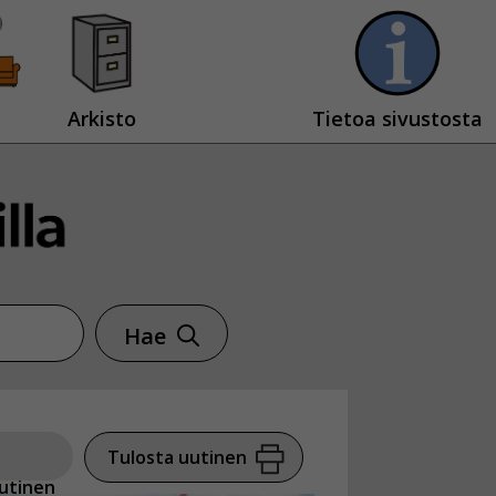
Arkisto
Tietoa sivustosta
Hae
Tulosta uutinen
utinen