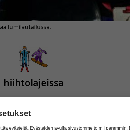
aa lumilautailussa.
hiihtolajeissa
setukset
tää evästeitä. Evästeiden avulla sivustomme toimii paremmin.