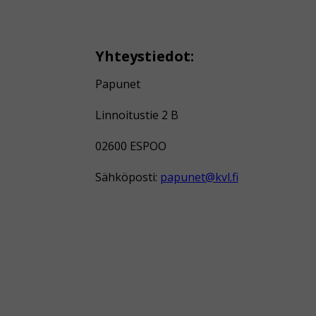
Yhteystiedot:
Papunet
Linnoitustie 2 B
02600 ESPOO
Sähköposti:
papunet@kvl.fi