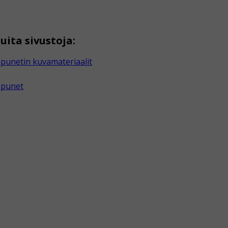
uita sivustoja:
punetin kuvamateriaalit
apunet