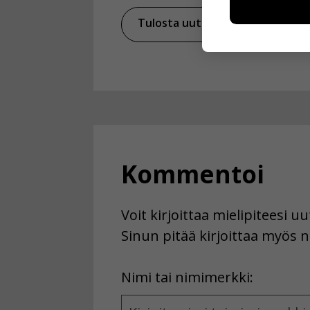
esimerkiksi kä
Tulosta uutinen
kuitenkaan ker
käyttäjään.
Voit valita, 
Kommentoi
Voit kirjoittaa mielipiteesi 
Sinun pitää kirjoittaa myös n
First
Nimi tai nimimerkki:
Name