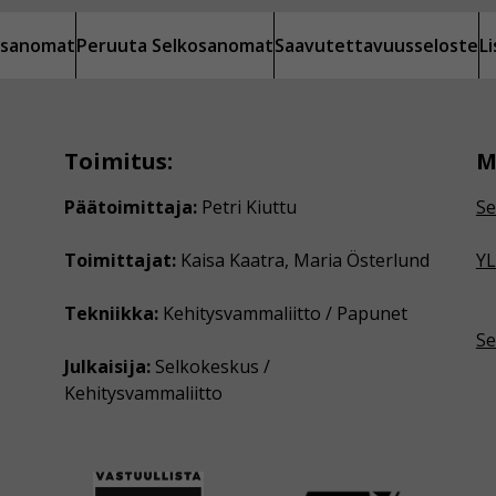
kosanomat
Peruuta Selkosanomat
Saavutettavuusseloste
L
Toimitus:
M
Päätoimittaja:
Petri Kiuttu
Se
Toimittajat:
Kaisa Kaatra, Maria Österlund
YL
Tekniikka:
Kehitysvammaliitto / Papunet
Se
Julkaisija:
Selkokeskus /
Kehitysvammaliitto