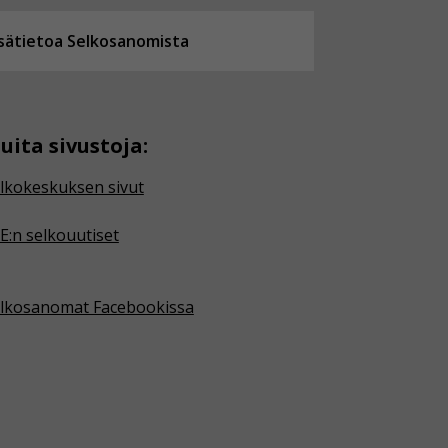
isätietoa Selkosanomista
uita sivustoja:
lkokeskuksen sivut
E:n selkouutiset
lkosanomat Facebookissa