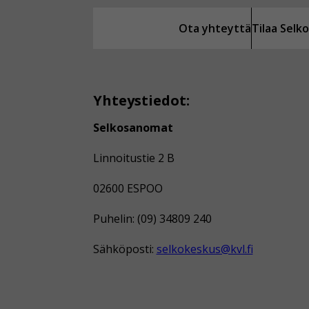
Ota yhteyttä
Tilaa Sel
Yhteystiedot:
Selkosanomat
Linnoitustie 2 B
02600 ESPOO
Puhelin: (09) 34809 240
Sähköposti:
selkokeskus@kvl.fi