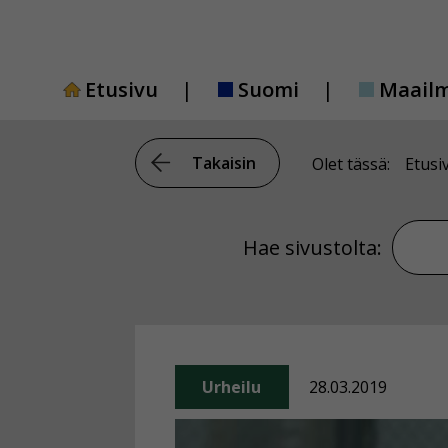
Siirry
sisältöön
Etusivu
Suomi
Maail
Takaisin
Olet tässä:
Etusi
Hae si
Hae sivustolta:
Urheilu
28.03.2019