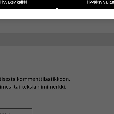
Hyväksy kaikki
Hyväksy valitut
vijämääristä ja siitä, mitä sivuja käytetään ja miten sivuilla li
Juttu kuvilla
Jaa Facebookissa
ää henkilötietoja kuten nimiä, eikä tietoja voi yhdistää yksittäi
tuettuna
hyväksytkö näiden evästeiden käytön.
uutisesta kommenttilaatikkoon.
imesi tai keksiä nimimerkki.