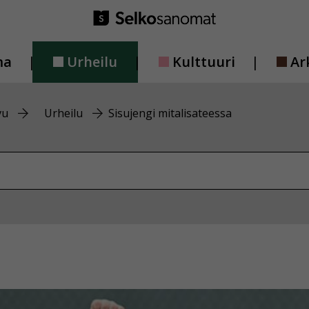
ma
Urheilu
Kulttuuri
Ar
vu
Urheilu
Sisujengi mitalisateessa
vustolta