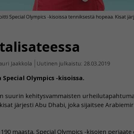
ti Special Olympics -kisoissa tenniksestä hopeaa. Kisat jär
talisateessa
auri Jaakkola
Uutinen julkaistu: 28.03.2019
 Special Olympics -kisoissa.
n suurin kehitysvammaisten urheilutapahtuma. 
isat järjesti Abu Dhabi, joka sijaitsee Arabiemi
ta 190 maasta. Special Olympics -kisojen periaate o