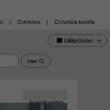
ki
Arkisto
Uutisia kuvilla
Hae
Kuuntele uutinen