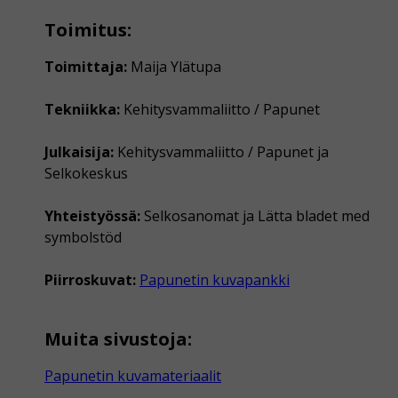
Toimitus:
Toimittaja:
Maija Ylätupa
Tekniikka:
Kehitysvammaliitto / Papunet
Julkaisija:
Kehitysvammaliitto / Papunet ja
Selkokeskus
Yhteistyössä:
Selkosanomat ja Lätta bladet med
symbolstöd
Piirroskuvat:
Papunetin kuvapankki
Muita sivustoja:
Papunetin kuvamateriaalit