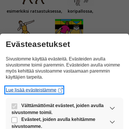
esimerkiksi ratsastuksessa,
koripallossa,
Evästeasetukset
kuulantyönnössä
ja
keilailussa.
Sivustomme käyttää evästeitä. Evästeiden avulla
sivustomme toimii paremmin. Evästeiden avulla voimme
myös kehittää sivustoamme vastaamaan paremmin
käyttäjien tarpeita.
Lue lisää evästeistämme
Kultaa tuli
myös
judossa,
selkäuinnissa,
Välttämättömät evästeet, joiden avulla
sivustomme toimii.
Nämä evästeet ovat aina käytössä, jotta
Evästeet, joiden avulla kehitämme
sivustoamme voi käyttää sujuvasti ja turvallisesti.
sivustoamme.