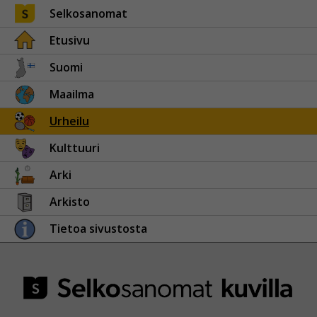
Selkosanomat
Etusivu
Suomi
Maailma
Urheilu
Kulttuuri
Arki
Arkisto
Tietoa sivustosta