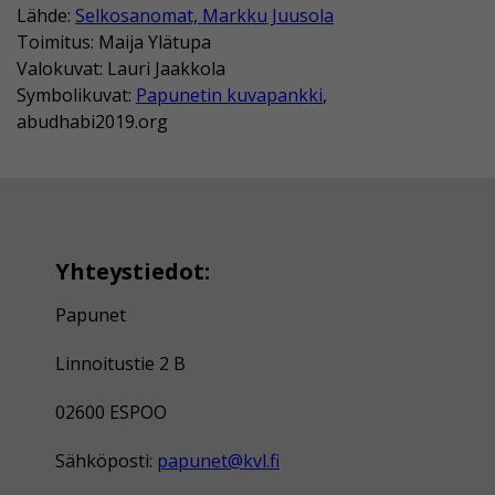
Lähde:
Selkosanomat, Markku Juusola
Toimitus: Maija Ylätupa
Valokuvat: Lauri Jaakkola
Symbolikuvat:
Papunetin kuvapankki
,
abudhabi2019.org
Yhteystiedot:
Papunet
Linnoitustie 2 B
02600 ESPOO
Sähköposti:
papunet@kvl.fi