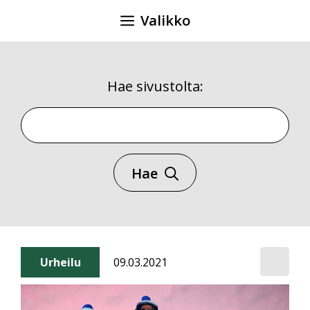
Siirry
Valikko
sisältöön
Hae sivustolta:
Hae sivustolta
Hae
Urheilu
09.03.2021