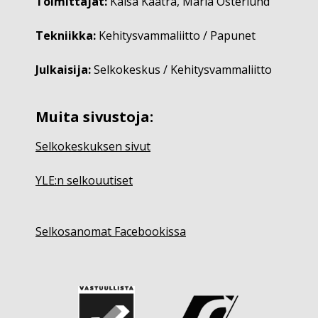
Toimittajat:
Kaisa Kaatra, Maria Österlund
Tekniikka:
Kehitysvammaliitto / Papunet
Julkaisija:
Selkokeskus / Kehitysvammaliitto
Muita sivustoja:
Selkokeskuksen sivut
YLE:n selkouutiset
Selkosanomat Facebookissa