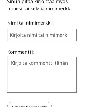
Sinun pitää kirjoittaa myös
nimesi tai keksiä nimimerkki.
First
Nimi tai nimimerkki:
Name
and
Location
Kommentti:
Kommentti