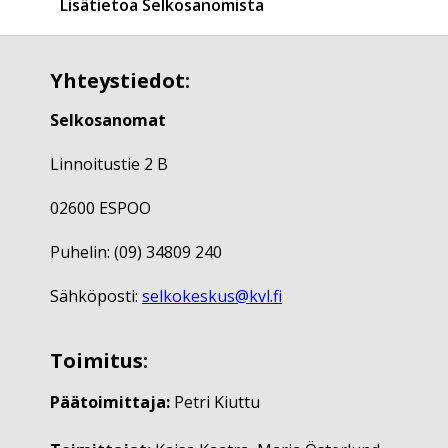
Lisätietoa Selkosanomista
Yhteystiedot:
Selkosanomat
Linnoitustie 2 B
02600 ESPOO
Puhelin: (09) 34809 240
Sähköposti:
selkokeskus@kvl.fi
Toimitus:
Päätoimittaja:
Petri Kiuttu