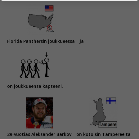
yksittäiseen käyttäjään.
Voit valita, hyväksytkö näiden evästeiden käytön.
Florida Panthersin joukkueessa
ja
on joukkueensa kapteeni.
29-vuotias Aleksander Barkov
on kotoisin Tampereelta