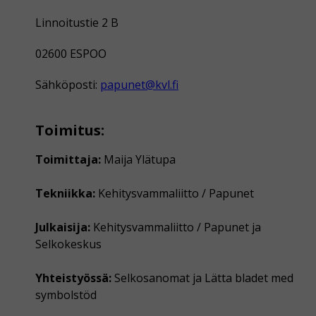
Linnoitustie 2 B
02600 ESPOO
Sähköposti:
papunet@kvl.fi
Toimitus:
Toimittaja:
Maija Ylätupa
Tekniikka:
Kehitysvammaliitto / Papunet
Julkaisija:
Kehitysvammaliitto / Papunet ja
Selkokeskus
Yhteistyössä:
Selkosanomat ja Lätta bladet med
symbolstöd