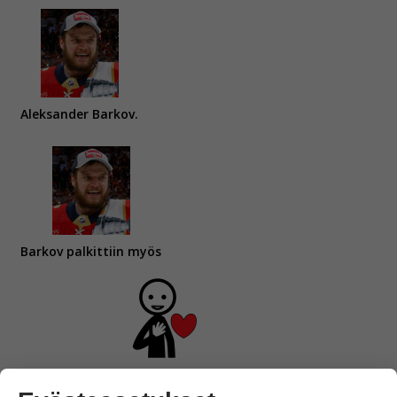
Aleksander Barkov.
Barkov palkittiin myös
vuoden sykähdittävimmästä urheiluhetkestä,