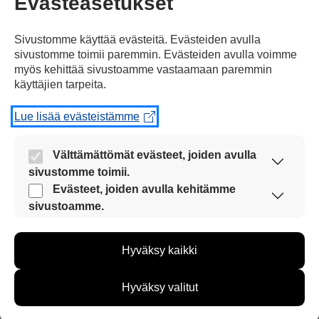
Evästeasetukset
Sivustomme käyttää evästeitä. Evästeiden avulla
sivustomme toimii paremmin. Evästeiden avulla voimme
myös kehittää sivustoamme vastaamaan paremmin
käyttäjien tarpeita.
kun Aleksander Barkovin joukkue
voitti
Lue lisää evästeistämme
Välttämättömät evästeet, joiden avulla
sivustomme toimii.
Nämä evästeet ovat aina käytössä, jotta
Evästeet, joiden avulla kehitämme
Pohjois-Amerikan NHL-liigan
vuonna 2024.
sivustoamme voi käyttää sujuvasti ja turvallisesti.
sivustoamme.
Näiden evästeiden avulla keräämme tietoa, miten
sivustoamme käytetään. Tiedon avulla voimme
Hyväksy kaikki
kehittää sivustoamme vastaamaan paremmin
käyttäjien tarpeita. Tietoa kerätään esimerkiksi
kävijämääristä ja siitä, mitä sivuja käytetään ja
Hyväksy valitut
miten sivuilla liikutaan. Emme kuitenkaan kerää
Aleksander Barkov
pelaa
henkilötietoja kuten nimiä, eikä tietoja voi yhdistää