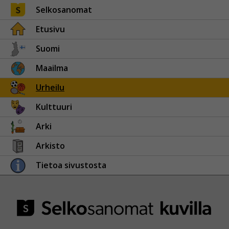
Selkosanomat
Etusivu
Suomi
Maailma
Urheilu
Kulttuuri
Arki
Arkisto
Tietoa sivustosta