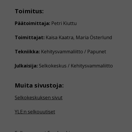
Toimitus:
Päätoimittaja:
Petri Kiuttu
Toimittajat:
Kaisa Kaatra, Maria Österlund
Tekniikka:
Kehitysvammaliitto / Papunet
Julkaisija:
Selkokeskus / Kehitysvammaliitto
Muita sivustoja:
Selkokeskuksen sivut
YLE:n selkouutiset