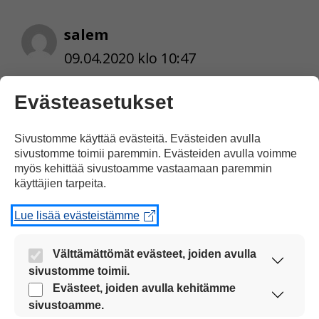
salem
09.04.2020 klo 10:47
Evästeasetukset
hieno informaatti
Sivustomme käyttää evästeitä. Evästeiden avulla
sivustomme toimii paremmin. Evästeiden avulla voimme
Vastaa
myös kehittää sivustoamme vastaamaan paremmin
käyttäjien tarpeita.
Lue lisää evästeistämme
inkerim
Välttämättömät evästeet, joiden avulla
sivustomme toimii.
12.04.2020 klo 15:36
Nämä evästeet ovat aina käytössä, jotta
Evästeet, joiden avulla kehitämme
sivustoamme voi käyttää sujuvasti ja turvallisesti.
sivustoamme.