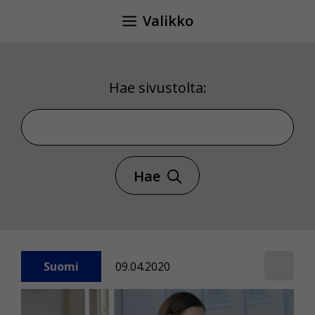
Siirry
Valikko
sisältöön
Hae sivustolta:
Hae sivustolta
Hae
Suomi
09.04.2020