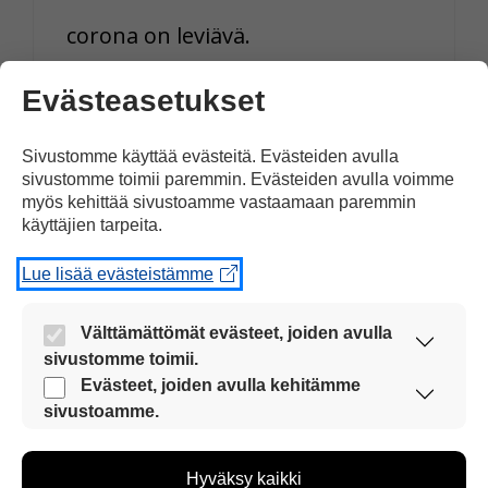
corona on leviävä.
Evästeasetukset
Vastaa
Sivustomme käyttää evästeitä. Evästeiden avulla
sivustomme toimii paremmin. Evästeiden avulla voimme
myös kehittää sivustoamme vastaamaan paremmin
käyttäjien tarpeita.
Ben
29.04.2020 klo 18:14
Lue lisää evästeistämme
Välttämättömät evästeet, joiden avulla
sivustomme toimii.
tämän koronavirus aikana me
Nämä evästeet ovat aina käytössä, jotta
Evästeet, joiden avulla kehitämme
pitää pystyä kotona ja muista
sivustoamme voi käyttää sujuvasti ja turvallisesti.
sivustoamme.
myös pestä kädet
Näiden evästeiden avulla keräämme tietoa, miten
sivustoamme käytetään. Tiedon avulla voimme
Hyväksy kaikki
kehittää sivustoamme vastaamaan paremmin