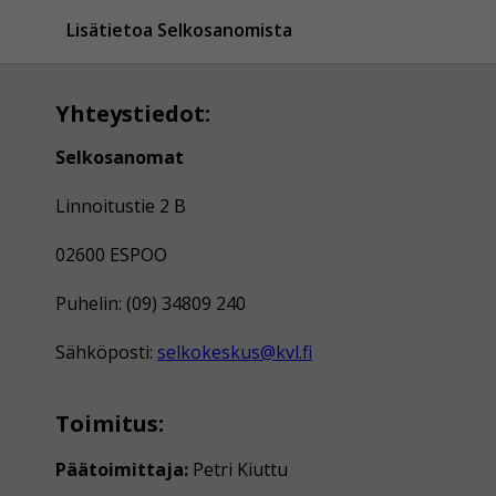
Lisätietoa Selkosanomista
Yhteystiedot:
Selkosanomat
Linnoitustie 2 B
02600 ESPOO
Puhelin: (09) 34809 240
Sähköposti:
selkokeskus@kvl.fi
Toimitus:
Päätoimittaja:
Petri Kiuttu