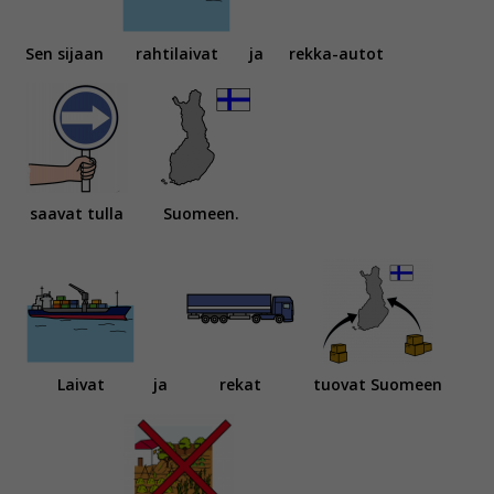
Sen sijaan
rahtilaivat
ja
rekka-autot
saavat tulla
Suomeen.
Laivat
ja
rekat
tuovat Suomeen