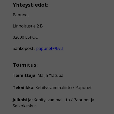
Yhteystiedot:
Papunet
Linnoitustie 2 B
02600 ESPOO
Sähköposti:
papunet@kvl.fi
Toimitus:
Toimittaja:
Maija Ylätupa
Tekniikka:
Kehitysvammaliitto / Papunet
Julkaisija:
Kehitysvammaliitto / Papunet ja
Selkokeskus