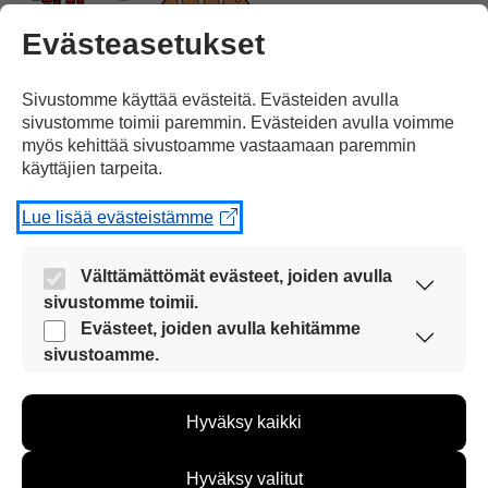
Evästeasetukset
Suuri osa
ruuasta
saadaan kuitenkin
Sivustomme käyttää evästeitä. Evästeiden avulla
sivustomme toimii paremmin. Evästeiden avulla voimme
myös kehittää sivustoamme vastaamaan paremmin
käyttäjien tarpeita.
Suomesta.
Lue lisää evästeistämme
Välttämättömät evästeet, joiden avulla
sivustomme toimii.
Nämä evästeet ovat aina käytössä, jotta
Evästeet, joiden avulla kehitämme
sivustoamme voi käyttää sujuvasti ja turvallisesti.
sivustoamme.
Maanviljelijät viljelevät
viljaa
ja
Näiden evästeiden avulla keräämme tietoa, miten
sivustoamme käytetään. Tiedon avulla voimme
Hyväksy kaikki
kehittää sivustoamme vastaamaan paremmin
käyttäjien tarpeita. Tietoa kerätään esimerkiksi
kävijämääristä ja siitä, mitä sivuja käytetään ja
Hyväksy valitut