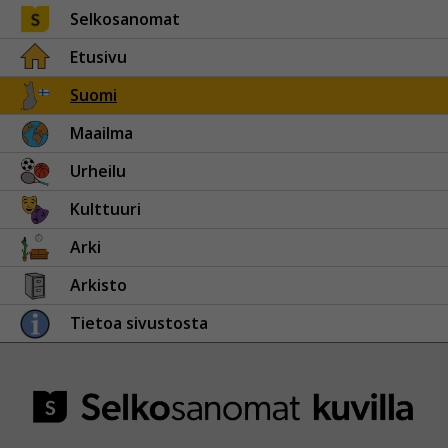
Selkosanomat
Etusivu
Suomi
Maailma
Urheilu
Kulttuuri
Arki
Arkisto
Tietoa sivustosta