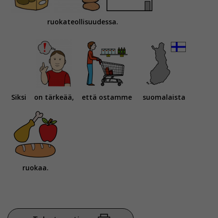
ruokateollisuudessa.
Siksi
on tärkeää,
että ostamme
suomalaista
ruokaa.