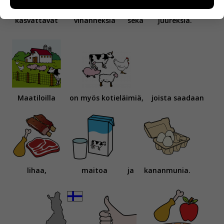
miten sivuilla liikutaan. Emme kuitenkaan kerää
henkilötietoja kuten nimiä, eikä tietoja voi yhdistää
kasvattavat
vihanneksia
sekä
juureksia.
yksittäiseen käyttäjään.
Voit valita, hyväksytkö näiden evästeiden käytön.
Maatiloilla
on myös kotieläimiä,
joista saadaan
lihaa,
maitoa
ja
kananmunia.