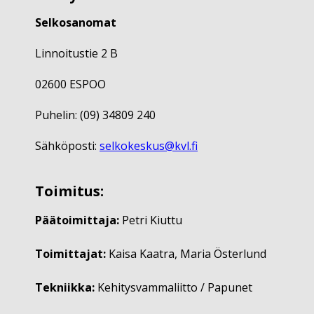
Selkosanomat
Linnoitustie 2 B
02600 ESPOO
Puhelin: (09) 34809 240
Sähköposti:
selkokeskus@kvl.fi
Toimitus:
Päätoimittaja:
Petri Kiuttu
Toimittajat:
Kaisa Kaatra, Maria Österlund
Tekniikka:
Kehitysvammaliitto / Papunet