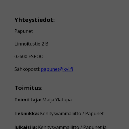
Yhteystiedot:
Papunet
Linnoitustie 2 B
02600 ESPOO
Sähköposti:
papunet@kvl.fi
Toimitus:
Toimittaja:
Maija Ylätupa
Tekniikka:
Kehitysvammaliitto / Papunet
Julkaisija:
Kehitysvammaliitto / Papunet ja