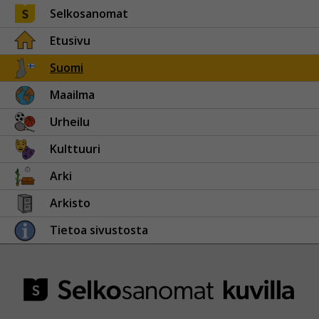
Selkosanomat
Etusivu
Suomi
Maailma
Urheilu
Kulttuuri
Arki
Arkisto
Tietoa sivustosta