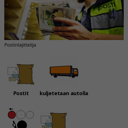
Postinlajittelija
Postit
kuljetetaan autolla