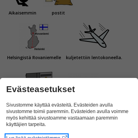
Aikaisemmin
postit
Helsingistä Rovaniemelle
kuljetettiin lentokoneella.
Evästeasetukset
Sivustomme käyttää evästeitä. Evästeiden avulla
Silloin
kirje oli perillä
seuraavana päivänä.
sivustomme toimii paremmin. Evästeiden avulla voimme
myös kehittää sivustoamme vastaamaan paremmin
käyttäjien tarpeita.