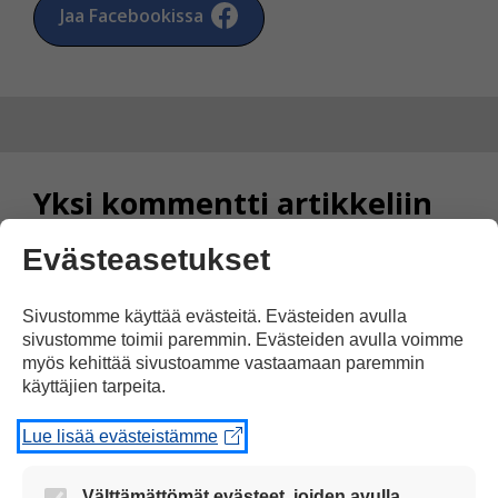
Jaa Facebookissa
Yksi kommentti artikkeliin
”Lennokit tuovat ostoksia”
Evästeasetukset
Sivustomme käyttää evästeitä. Evästeiden avulla
olivia
sivustomme toimii paremmin. Evästeiden avulla voimme
04.04.2019 klo 11:56
myös kehittää sivustoamme vastaamaan paremmin
käyttäjien tarpeita.
Lue lisää evästeistämme
oli hyvä uutinen
Välttämättömät evästeet, joiden avulla