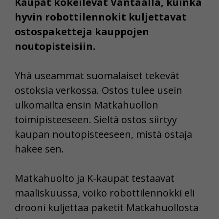
Kaupat kokeilevat Vantaalla, kuinka
hyvin robottilennokit kuljettavat
ostospaketteja kauppojen
noutopisteisiin.
Yhä useammat suomalaiset tekevät
ostoksia verkossa. Ostos tulee usein
ulkomailta ensin Matkahuollon
toimipisteeseen. Sieltä ostos siirtyy
kaupan noutopisteeseen, mistä ostaja
hakee sen.
Matkahuolto ja K-kaupat testaavat
maaliskuussa, voiko robottilennokki eli
drooni kuljettaa paketit Matkahuollosta