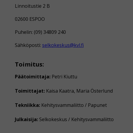
Linnoitustie 2 B
02600 ESPOO
Puhelin: (09) 34809 240
Sähköposti:
selkokeskus@kvl.fi
Toimitus:
Päätoimittaja:
Petri Kiuttu
Toimittajat:
Kaisa Kaatra, Maria Österlund
Tekniikka:
Kehitysvammaliitto / Papunet
Julkaisija:
Selkokeskus / Kehitysvammaliitto