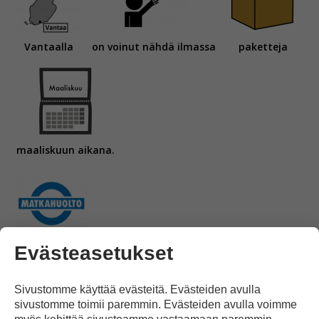
Vantaalla
on voinut nähdä ilmassa
paketteja
maaliskuun aikana.
Matkahuolto
Evästeasetukset
Sivustomme käyttää evästeitä. Evästeiden avulla
sivustomme toimii paremmin. Evästeiden avulla voimme