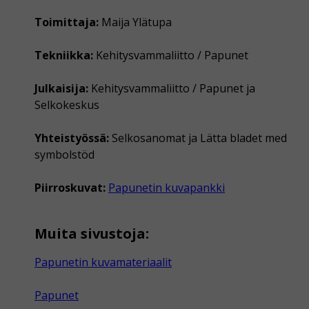
Toimittaja:
Maija Ylätupa
Tekniikka:
Kehitysvammaliitto / Papunet
Julkaisija:
Kehitysvammaliitto / Papunet ja
Selkokeskus
Yhteistyössä:
Selkosanomat ja Lätta bladet med
symbolstöd
Piirroskuvat:
Papunetin kuvapankki
Muita sivustoja:
Papunetin kuvamateriaalit
Papunet