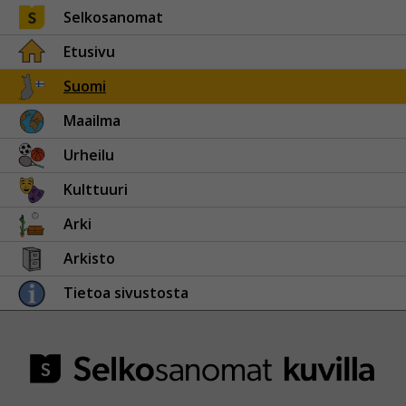
Selkosanomat
Etusivu
Suomi
Maailma
Urheilu
Kulttuuri
Arki
Arkisto
Tietoa sivustosta