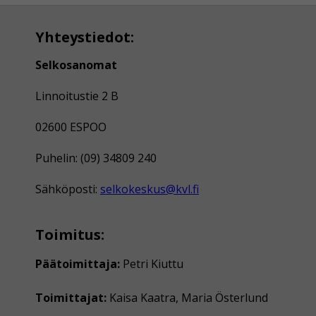
Yhteystiedot:
Selkosanomat
Linnoitustie 2 B
02600 ESPOO
Puhelin: (09) 34809 240
Sähköposti:
selkokeskus@kvl.fi
Toimitus:
Päätoimittaja:
Petri Kiuttu
Toimittajat:
Kaisa Kaatra, Maria Österlund