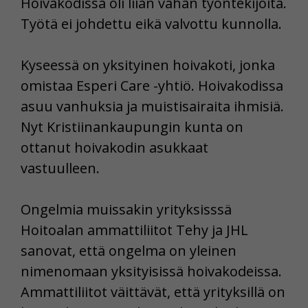
Hoivakodissa oli liian vähän työntekijöitä.
Työtä ei johdettu eikä valvottu kunnolla.
Kyseessä on yksityinen hoivakoti, jonka
omistaa Esperi Care -yhtiö. Hoivakodissa
asuu vanhuksia ja muistisairaita ihmisiä.
Nyt Kristiinankaupungin kunta on
ottanut hoivakodin asukkaat
vastuulleen.
Ongelmia muissakin yrityksisssä
Hoitoalan ammattiliitot Tehy ja JHL
sanovat, että ongelma on yleinen
nimenomaan yksityisissä hoivakodeissa.
Ammattiliitot väittävät, että yrityksillä on