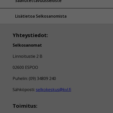
Saavutettavuusseloste
Lisätietoa Selkosanomista
Yhteystiedot:
Selkosanomat
Linnoitustie 2 B
02600 ESPOO
Puhelin: (09) 34809 240
Sähköposti:
selkokeskus@kvl.fi
Toimitus: