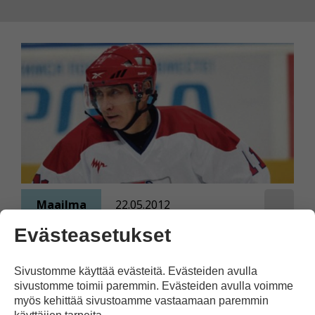
Maailma
22.05.2012
Evästeasetukset
Putin ja Medvedev
vaihtoivat paikkoja
Sivustomme käyttää evästeitä. Evästeiden avulla
sivustomme toimii paremmin. Evästeiden avulla voimme
Putin palasi Venäjän presidentiksi.
myös kehittää sivustoamme vastaamaan paremmin