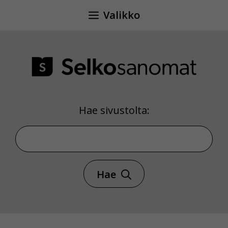
Siirry
Valikko
sisältöön
Hae sivustolta:
Hae sivustolta
Hae