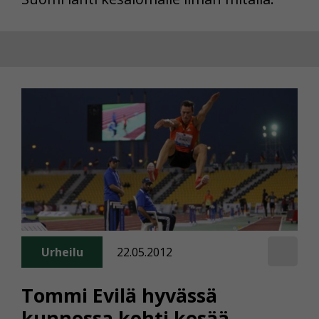
Urheilu
22.05.2012
Tommi Evilä hyvässä
kunnossa kohti kesää