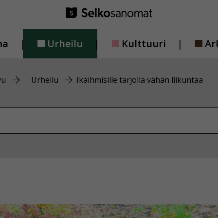
ma
Urheilu
Kulttuuri
Ar
vu
Urheilu
Ikäihmisille tarjolla vähän liikuntaa
vustolta