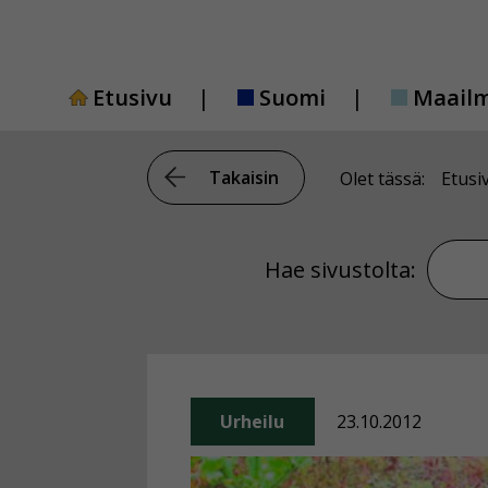
Siirry
sisältöön
Etusivu
Suomi
Maail
Takaisin
Olet tässä:
Etusi
Hae si
Hae sivustolta:
Urheilu
23.10.2012