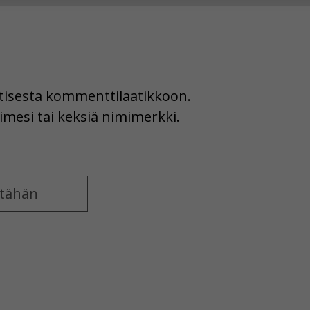
hyväksytkö näiden evästeiden käytön.
uutisesta kommenttilaatikkoon.
imesi tai keksiä nimimerkki.