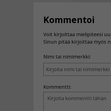
Voit valita, 
Kommentoi
Voit kirjoittaa mielipiteesi 
Sinun pitää kirjoittaa myös n
First
Nimi tai nimimerkki:
Name
and
Location
Kommentti:
Kommentti