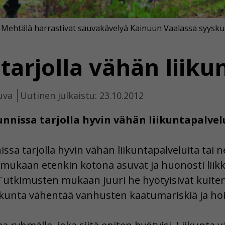
Mehtälä harrastivat sauvakävelyä Kainuun Vaalassa syyskuuss
 tarjolla vähän liiku
uva
Uutinen julkaistu: 23.10.2012
nnissa tarjolla hyvin vähän liikuntapalvel
ssa tarjolla hyvin vähän liikuntapalveluita tai 
n mukaan etenkin kotona asuvat ja huonosti liik
. Tutkimusten mukaan juuri he hyötyisivät kuiten
iikunta vähentää vanhusten kaatumariskiä ja hoi