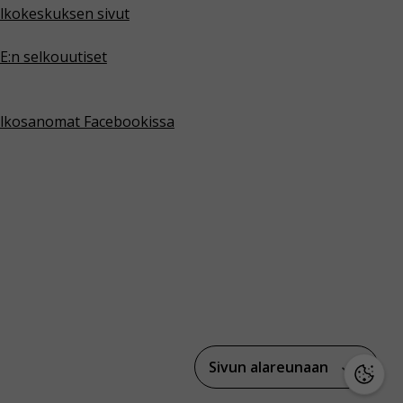
lkokeskuksen sivut
E:n selkouutiset
lkosanomat Facebookissa
Sivun alareunaan