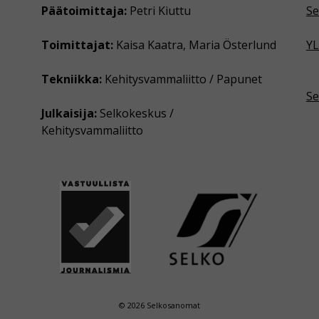
Päätoimittaja:
Petri Kiuttu
Se
Toimittajat:
Kaisa Kaatra, Maria Österlund
YL
Tekniikka:
Kehitysvammaliitto / Papunet
Se
Julkaisija:
Selkokeskus /
Kehitysvammaliitto
© 2026 Selkosanomat