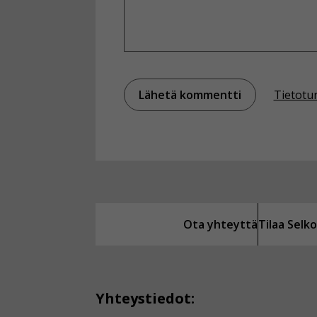
Tietotu
Ota yhteyttä
Tilaa Sel
Yhteystiedot: