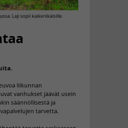
a. Laji sopii kaikenikäisille.
ntaa
uita.
neuvoa liikunnan
kuvat vanhukset jäävät usein
kin säännöllisestä ja
vapalvelujen tarvetta.