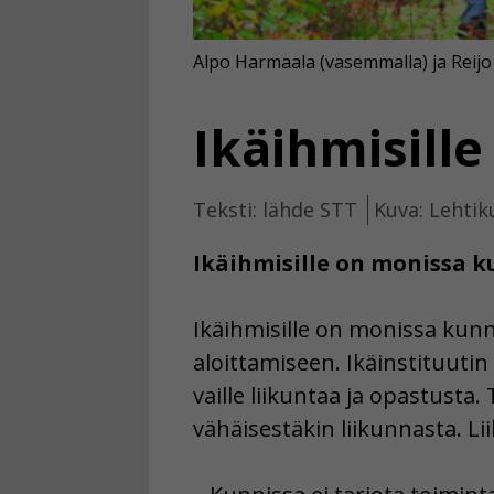
Alpo Harmaala (vasemmalla) ja Reijo 
Ikäihmisille
Teksti: lähde STT
Kuva: Lehtik
Ikäihmisille on monissa ku
Ikäihmisille on monissa kunni
aloittamiseen. Ikäinstituuti
vaille liikuntaa ja opastusta
vähäisestäkin liikunnasta. L