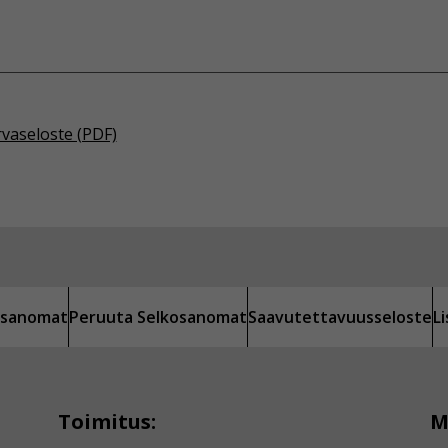
rvaseloste (PDF)
kosanomat
Peruuta Selkosanomat
Saavutettavuusseloste
L
Toimitus:
M