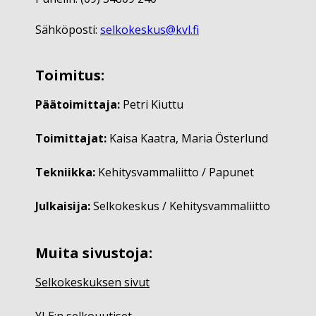
Sähköposti:
selkokeskus@kvl.fi
Toimitus:
Päätoimittaja:
Petri Kiuttu
Toimittajat:
Kaisa Kaatra, Maria Österlund
Tekniikka:
Kehitysvammaliitto / Papunet
Julkaisija:
Selkokeskus / Kehitysvammaliitto
Muita sivustoja:
Selkokeskuksen sivut
YLE:n selkouutiset