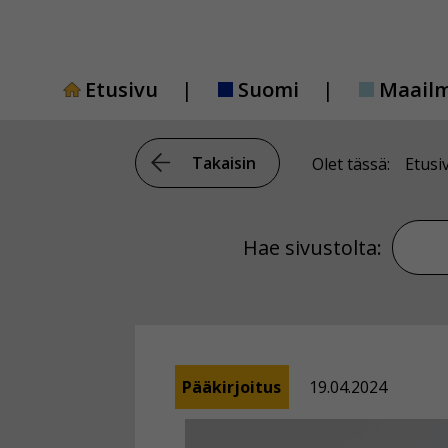
Siirry
sisältöön
Etusivu
Suomi
Maail
Takaisin
Olet tässä:
Etusi
Hae si
Hae sivustolta:
Pääkirjoitus
19.04.2024