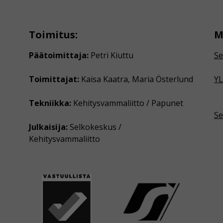
Toimitus:
M
Päätoimittaja:
Petri Kiuttu
Se
Toimittajat:
Kaisa Kaatra, Maria Österlund
YL
Tekniikka:
Kehitysvammaliitto / Papunet
Se
Julkaisija:
Selkokeskus /
Kehitysvammaliitto