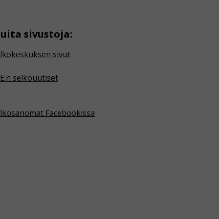
uita sivustoja:
lkokeskuksen sivut
E:n selkouutiset
lkosanomat Facebookissa