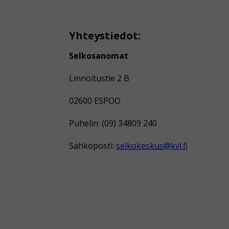
Yhteystiedot:
Selkosanomat
Linnoitustie 2 B
02600 ESPOO
Puhelin: (09) 34809 240
Sähköposti:
selkokeskus@kvl.fi