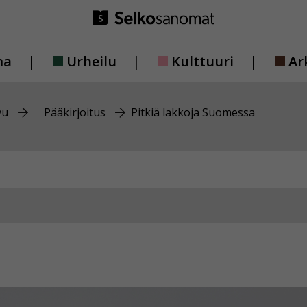
ma
Urheilu
Kulttuuri
Ar
vu
Pääkirjoitus
Pitkiä lakkoja Suomessa
vustolta