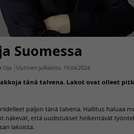
oja Suomessa
a Oja
Uutinen julkaistu: 19.04.2024
akkoja tänä talvena. Lakot ovat olleet pitk
t riidelleet paljon tänä talvena. Hallitus haluaa
öt näkevät, että uudistukset heikentävät työnt
san lakoista.