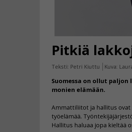
Pitkiä lakk
Teksti: Petri Kiuttu
Kuva: Laur
Suomessa on ollut paljon l
monien elämään.
Ammattiliitot ja hallitus ova
työelämää. Työntekijäjärjest
Hallitus haluaa jopa kieltää o