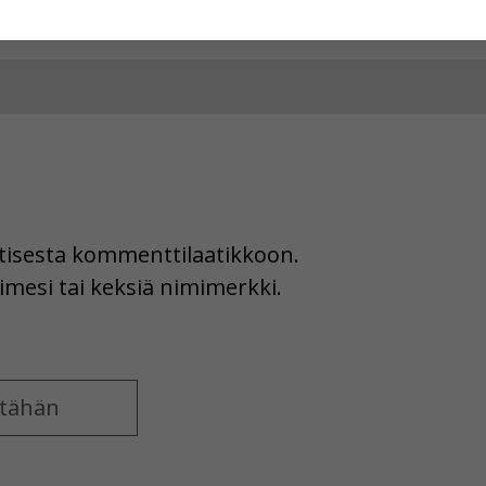
hyväksytkö näiden evästeiden käytön.
uutisesta kommenttilaatikkoon.
imesi tai keksiä nimimerkki.