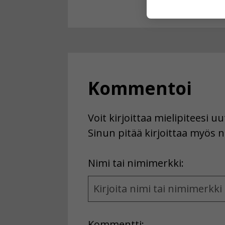
käyttäjään.
Voit valita, 
Kommentoi
Voit kirjoittaa mielipiteesi 
Sinun pitää kirjoittaa myös n
First
Nimi tai nimimerkki:
Name
and
Location
Kommentti: