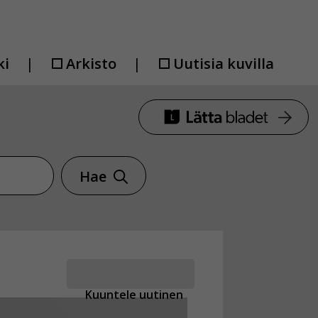
ki
Arkisto
Uutisia kuvilla
Hae
Kuuntele uutinen