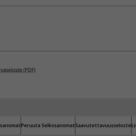
rvaseloste (PDF)
kosanomat
Peruuta Selkosanomat
Saavutettavuusseloste
L