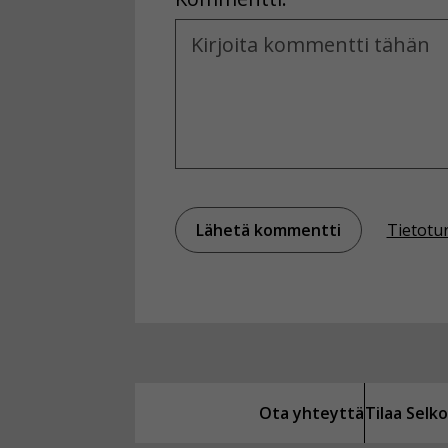
Kommentti
Tietotu
Ota yhteyttä
Tilaa Sel