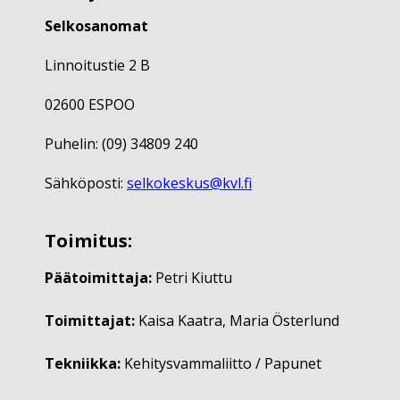
Selkosanomat
Linnoitustie 2 B
02600 ESPOO
Puhelin: (09) 34809 240
Sähköposti:
selkokeskus@kvl.fi
Toimitus:
Päätoimittaja:
Petri Kiuttu
Toimittajat:
Kaisa Kaatra, Maria Österlund
Tekniikka:
Kehitysvammaliitto / Papunet