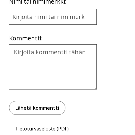
First
Nimi tai nimimerkki:
Name
and
Location
Kommentti:
Kommentti
Tietoturvaseloste (PDF)