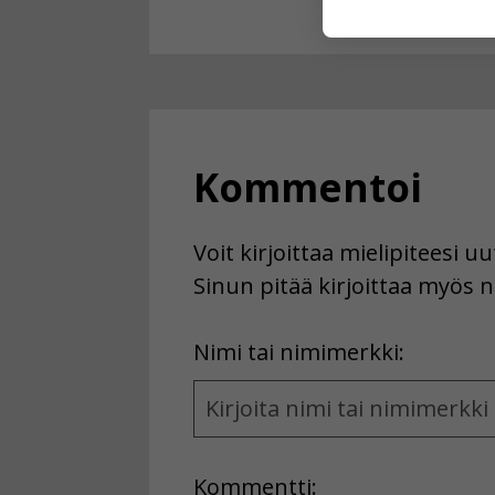
käyttäjään.
Voit valita, 
Kommentoi
Voit kirjoittaa mielipiteesi 
Sinun pitää kirjoittaa myös n
First
Nimi tai nimimerkki:
Name
and
Location
Kommentti: