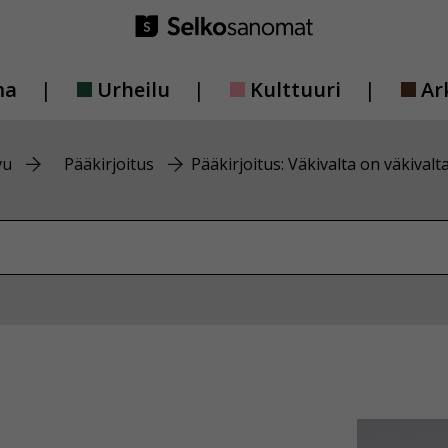
ma
Urheilu
Kulttuuri
Ar
vu
Pääkirjoitus
Pääkirjoitus: Väkivalta on väkivalt
vustolta