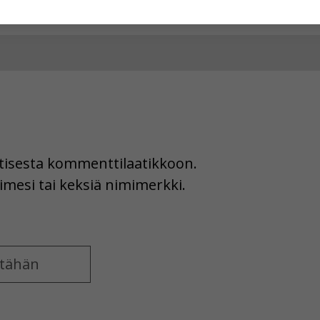
hyväksytkö näiden evästeiden käytön.
uutisesta kommenttilaatikkoon.
imesi tai keksiä nimimerkki.