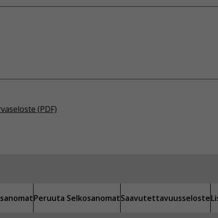
rvaseloste (PDF)
kosanomat
Peruuta Selkosanomat
Saavutettavuusseloste
L