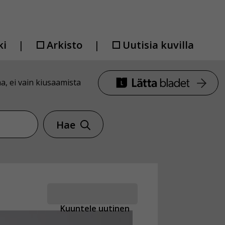
ki
Arkisto
Uutisia kuvilla
aa, ei vain kiusaamista
Hae
Kuuntele uutinen