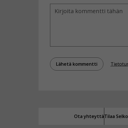
Kommentti
Tietotu
Ota yhteyttä
Tilaa Sel