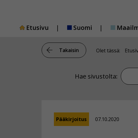
Siirry
sisältöön
Etusivu
Suomi
Maail
Takaisin
Olet tässä:
Etusi
Hae si
Hae sivustolta:
Pääkirjoitus
07.10.2020