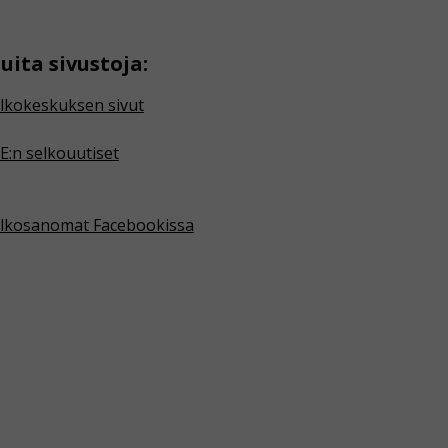
uita sivustoja:
lkokeskuksen sivut
E:n selkouutiset
lkosanomat Facebookissa