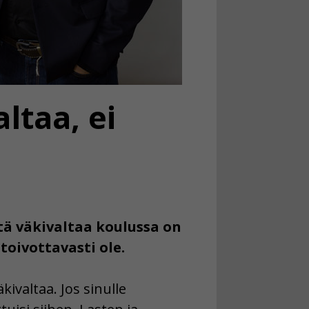
ltaa, ei
tä väkivaltaa koulussa on
oivottavasti ole.
ivaltaa. Jos sinulle