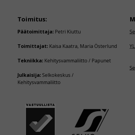
Toimitus:
M
Päätoimittaja:
Petri Kiuttu
Se
Toimittajat:
Kaisa Kaatra, Maria Österlund
YL
Tekniikka:
Kehitysvammaliitto / Papunet
Se
Julkaisija:
Selkokeskus /
Kehitysvammaliitto