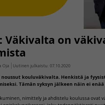
: Väkivalta on väkiva
mista
a Oja
Uutinen julkaistu: 07.10.2020
noussut kouluväkivalta. Henkistä ja fyysis
seksi. Tämän syksyn jälkeen näin ei enää t
minen, nimittely ja ahdistelu koulussa ovat väk