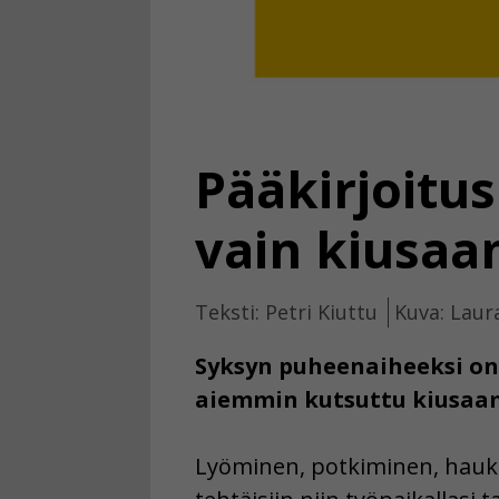
Pääkirjoitus
vain kiusaa
Teksti: Petri Kiuttu
Kuva: Laur
Syksyn puheenaiheeksi on 
aiemmin kutsuttu kiusaami
Lyöminen, potkiminen, haukku