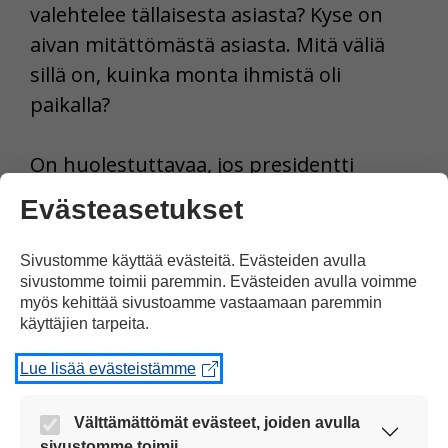
valehtelee tällaisesta asiasta? Kyse on
aivan mitättömästä asiasta. Mitä väliä
sillä on, kuinka monta ihmistä oli
paikalla?
On huolestuttavaa, jos presidentti
Trump aikoo kertoa ”vaihtoehtoisia
Evästeasetukset
totuuksia” myös tärkeistä poliittisista
kysymyksistä.
Sivustomme käyttää evästeitä. Evästeiden avulla
sivustomme toimii paremmin. Evästeiden avulla voimme
myös kehittää sivustoamme vastaamaan paremmin
Tulosta uutinen
käyttäjien tarpeita.
Lue lisää evästeistämme
Jaa Facebookissa
Välttämättömät evästeet, joiden avulla
sivustomme toimii.