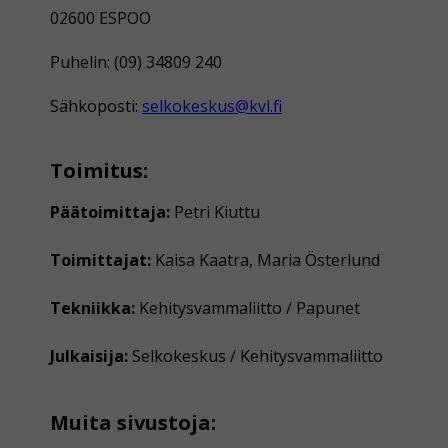
02600 ESPOO
Puhelin: (09) 34809 240
Sähköposti:
selkokeskus@kvl.fi
Toimitus:
Päätoimittaja:
Petri Kiuttu
Toimittajat:
Kaisa Kaatra, Maria Österlund
Tekniikka:
Kehitysvammaliitto / Papunet
Julkaisija:
Selkokeskus / Kehitysvammaliitto
Muita sivustoja: