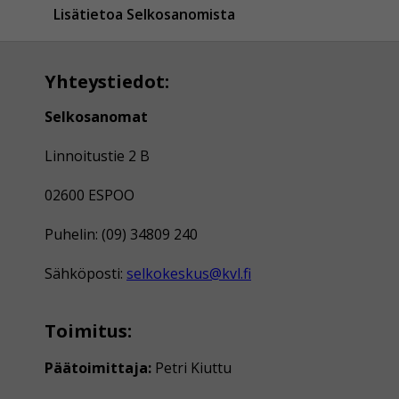
Lisätietoa Selkosanomista
Yhteystiedot:
Selkosanomat
Linnoitustie 2 B
02600 ESPOO
Puhelin: (09) 34809 240
Sähköposti:
selkokeskus@kvl.fi
Toimitus:
Päätoimittaja:
Petri Kiuttu