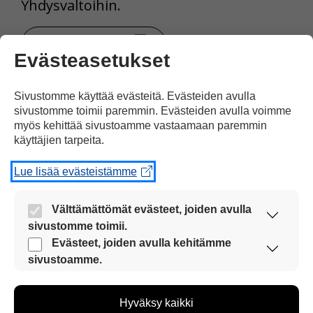
Yhdysvaltoihin.
Tulosta uutinen
Evästeasetukset
Sivustomme käyttää evästeitä. Evästeiden avulla
Jaa Facebookissa
sivustomme toimii paremmin. Evästeiden avulla voimme
myös kehittää sivustoamme vastaamaan paremmin
käyttäjien tarpeita.
Lue lisää evästeistämme
Välttämättömät evästeet, joiden avulla
Kommentoi
sivustomme toimii.
Nämä evästeet ovat aina käytössä, jotta
Evästeet, joiden avulla kehitämme
sivustoamme voi käyttää sujuvasti ja turvallisesti.
Voit kirjoittaa mielipiteesi
sivustoamme.
Näiden evästeiden avulla keräämme tietoa, miten
uutisesta
sivustoamme käytetään. Tiedon avulla voimme
kommenttilaatikkoon.
Hyväksy kaikki
kehittää sivustoamme vastaamaan paremmin