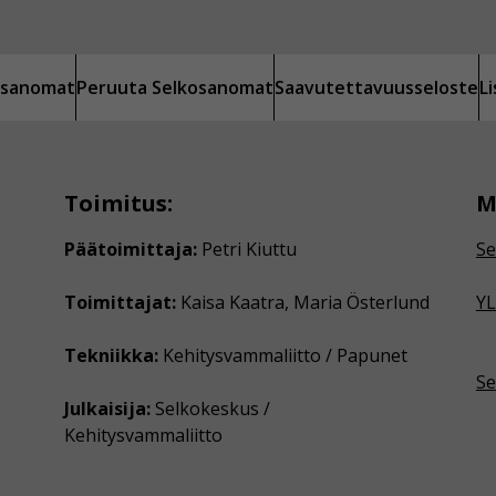
kosanomat
Peruuta Selkosanomat
Saavutettavuusseloste
L
Toimitus:
M
Päätoimittaja:
Petri Kiuttu
Se
Toimittajat:
Kaisa Kaatra, Maria Österlund
YL
Tekniikka:
Kehitysvammaliitto / Papunet
Se
Julkaisija:
Selkokeskus /
Kehitysvammaliitto