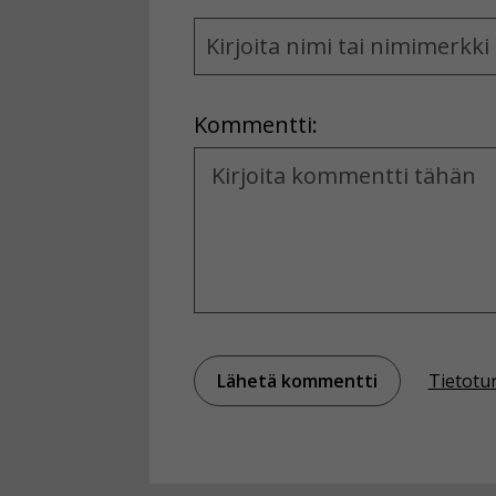
Name
and
Location
Kommentti:
Kommentti
Tietotu