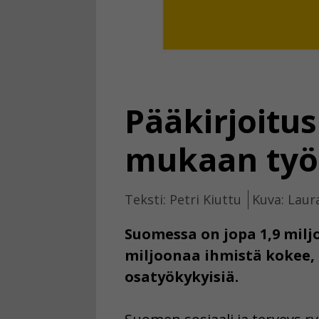
Pääkirjoitu
mukaan ty
Teksti: Petri Kiuttu
Kuva: Laur
Suomessa on jopa 1,9 milj
miljoonaa ihmistä kokee, 
osatyökykyisiä.