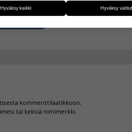
ksyä!
tää sivustoamme vastaamaan paremmin käyttäjien tarpeita. Tie
Hyväksy kaikki
Hyväksy valitut
vijämääristä ja siitä, mitä sivuja käytetään ja miten sivuilla li
ää henkilötietoja kuten nimiä, eikä tietoja voi yhdistää yksittäi
a Facebookissa
hyväksytkö näiden evästeiden käytön.
uutisesta kommenttilaatikkoon.
imesi tai keksiä nimimerkki.