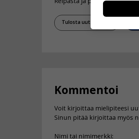
Reipasta ja piristävää alkusy
voimme kehit
esimerkiksi kä
kuitenkaan ker
Tulosta uutinen
Ja
käyttäjään.
Voit valita, 
Kommentoi
Voit kirjoittaa mielipiteesi 
Sinun pitää kirjoittaa myös n
First
Nimi tai nimimerkki: