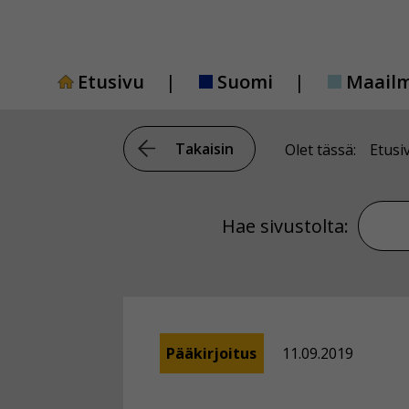
Siirry
sisältöön
Etusivu
Suomi
Maail
Takaisin
Olet tässä:
Etusi
Hae si
Hae sivustolta:
Pääkirjoitus
11.09.2019