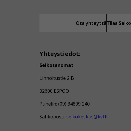
Ota yhteyttä
Tilaa Sel
Yhteystiedot:
Selkosanomat
Linnoitustie 2 B
02600 ESPOO
Puhelin: (09) 34809 240
Sähköposti:
selkokeskus@kvl.fi