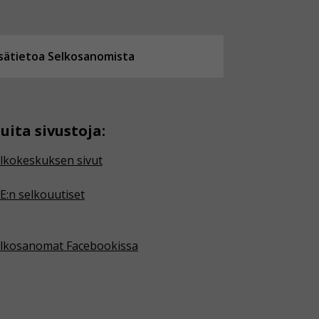
isätietoa Selkosanomista
uita sivustoja:
lkokeskuksen sivut
E:n selkouutiset
lkosanomat Facebookissa