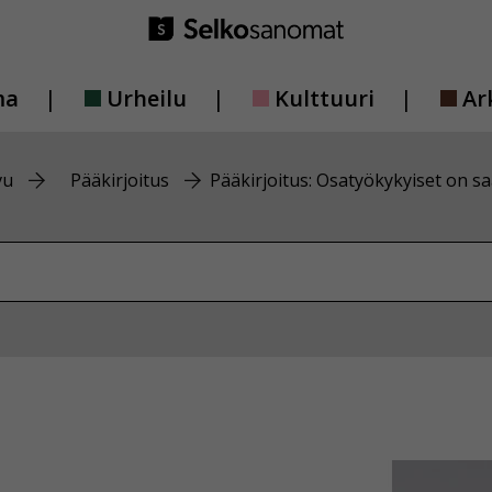
ma
Urheilu
Kulttuuri
Ar
vu
Pääkirjoitus
Pääkirjoitus: Osatyökykyiset on 
vustolta