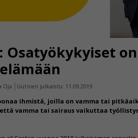
s: Osatyökykyiset on
öelämään
a Oja
Uutinen julkaistu: 11.09.2019
oonaa ihmistä, joilla on vamma tai pitkäaik
että vamma tai sairaus vaikuttaa työllisty