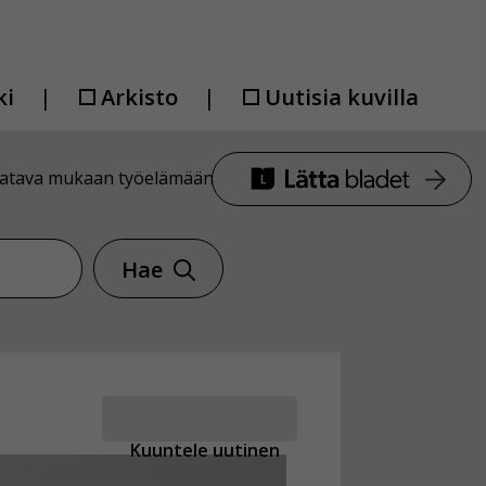
ki
Arkisto
Uutisia kuvilla
saatava mukaan työelämään
Hae
Kuuntele uutinen