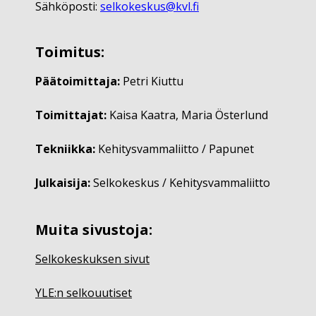
Sähköposti:
selkokeskus@kvl.fi
Toimitus:
Päätoimittaja:
Petri Kiuttu
Toimittajat:
Kaisa Kaatra, Maria Österlund
Tekniikka:
Kehitysvammaliitto / Papunet
Julkaisija:
Selkokeskus / Kehitysvammaliitto
Muita sivustoja:
Selkokeskuksen sivut
YLE:n selkouutiset