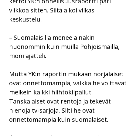
kertoi YK:n onnellisuusraportti pari
viikkoa sitten. Siitä alkoi vilkas
keskustelu.
– Suomalaisilla menee ainakin
huonommin kuin muilla Pohjoismailla,
moni ajatteli.
Mutta YK:n raportin mukaan norjalaiset
ovat onnettomampia, vaikka he voittavat
melkein kaikki hiihtokilpailut.
Tanskalaiset ovat rentoja ja tekevät
hienoja tv-sarjoja. Silti he ovat
onnettomampia kuin suomalaiset.