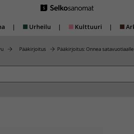
ma
Urheilu
Kulttuuri
Ar
vu
Pääkirjoitus
Pääkirjoitus: Onnea satavuotiaalle
vustolta