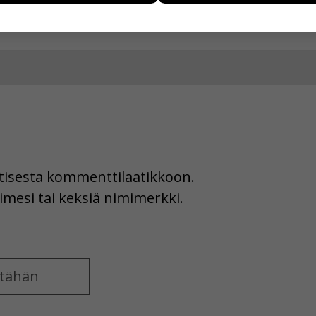
ää henkilötietoja kuten nimiä, eikä tietoja voi yhdistää yksittäi
hyväksytkö näiden evästeiden käytön.
uutisesta kommenttilaatikkoon.
imesi tai keksiä nimimerkki.