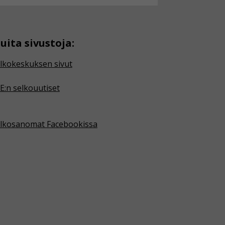
uita sivustoja:
lkokeskuksen sivut
E:n selkouutiset
lkosanomat Facebookissa