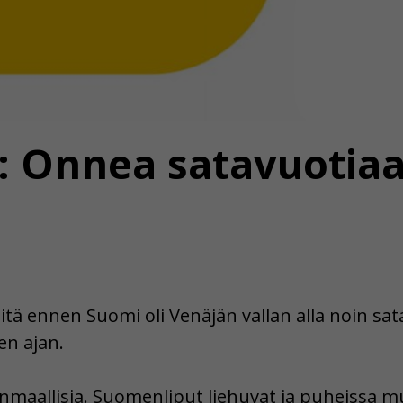
s: Onnea satavuotiaa
Sitä ennen Suomi oli Venäjän vallan alla noin sat
en ajan.
änmaallisia. Suomenliput liehuvat ja puheissa mu