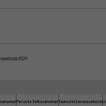
rvaseloste (PDF)
kosanomat
Peruuta Selkosanomat
Saavutettavuusseloste
L