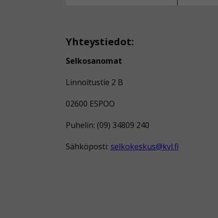
Yhteystiedot:
Selkosanomat
Linnoitustie 2 B
02600 ESPOO
Puhelin: (09) 34809 240
Sähköposti:
selkokeskus@kvl.fi