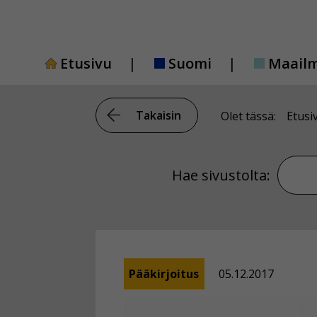
Siirry
sisältöön
Etusivu
Suomi
Maail
Takaisin
Olet tässä:
Etusi
Hae si
Hae sivustolta:
Pääkirjoitus
05.12.2017