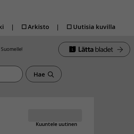
ki
Arkisto
Uutisia kuvilla
 Suomelle!
Hae
Kuuntele uutinen