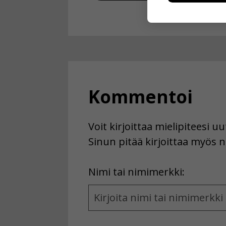
kuitenkaan ker
käyttäjään.
Voit valita, 
Kommentoi
Voit kirjoittaa mielipiteesi 
Sinun pitää kirjoittaa myös n
First
Nimi tai nimimerkki:
Name
and
Location