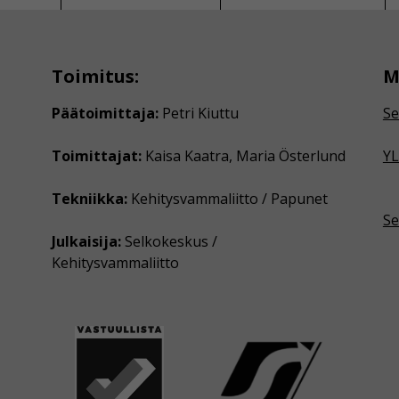
Toimitus:
M
Päätoimittaja:
Petri Kiuttu
Se
Toimittajat:
Kaisa Kaatra, Maria Österlund
YL
Tekniikka:
Kehitysvammaliitto / Papunet
Se
Julkaisija:
Selkokeskus /
Kehitysvammaliitto