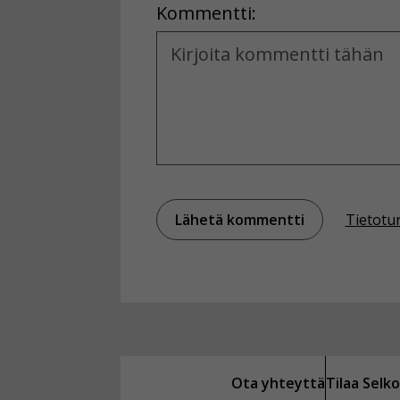
Kommentti:
Kommentti
Tietotu
Ota yhteyttä
Tilaa Sel