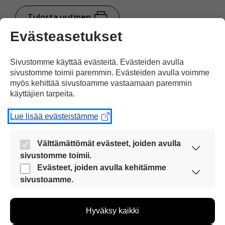
Tulosta uutinen
Evästeasetukset
Jaa Facebookissa
Sivustomme käyttää evästeitä. Evästeiden avulla
sivustomme toimii paremmin. Evästeiden avulla voimme
myös kehittää sivustoamme vastaamaan paremmin
käyttäjien tarpeita.
Lue lisää evästeistämme
Kommentoi
Välttämättömät evästeet, joiden avulla
sivustomme toimii.
Nämä evästeet ovat aina käytössä, jotta
Evästeet, joiden avulla kehitämme
Voit kirjoittaa mielipiteesi
sivustoamme voi käyttää sujuvasti ja turvallisesti.
sivustoamme.
uutisesta
Näiden evästeiden avulla keräämme tietoa, miten
sivustoamme käytetään. Tiedon avulla voimme
kommenttilaatikkoon.
Hyväksy kaikki
kehittää sivustoamme vastaamaan paremmin
Sinun pitää kirjoittaa myös
käyttäjien tarpeita. Tietoa kerätään esimerkiksi