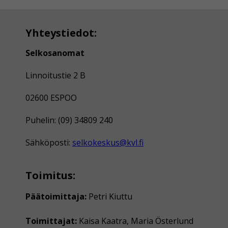
Yhteystiedot:
Selkosanomat
Linnoitustie 2 B
02600 ESPOO
Puhelin: (09) 34809 240
Sähköposti:
selkokeskus@kvl.fi
Toimitus:
Päätoimittaja:
Petri Kiuttu
Toimittajat:
Kaisa Kaatra, Maria Österlund