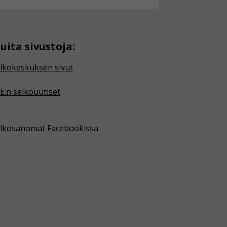
uita sivustoja:
lkokeskuksen sivut
E:n selkouutiset
lkosanomat Facebookissa