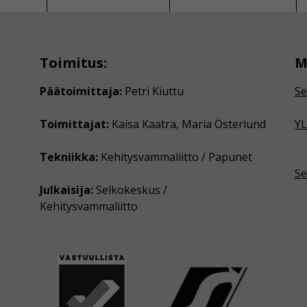
Toimitus:
M
Päätoimittaja:
Petri Kiuttu
Se
Toimittajat:
Kaisa Kaatra, Maria Österlund
YL
Tekniikka:
Kehitysvammaliitto / Papunet
Se
Julkaisija:
Selkokeskus /
Kehitysvammaliitto