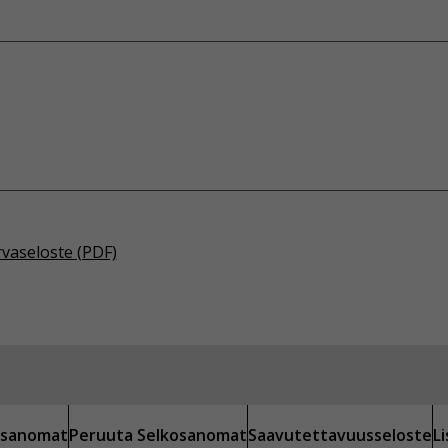
rvaseloste (PDF)
kosanomat
Peruuta Selkosanomat
Saavutettavuusseloste
L