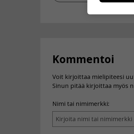
kuitenkaan ker
käyttäjään.
Voit valita, 
Kommentoi
Voit kirjoittaa mielipiteesi 
Sinun pitää kirjoittaa myös n
First
Nimi tai nimimerkki:
Name
and
Location