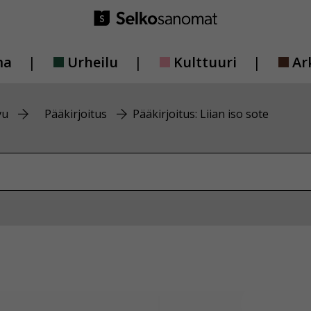
ma
Urheilu
Kulttuuri
Ar
vu
Pääkirjoitus
Pääkirjoitus: Liian iso sote
vustolta