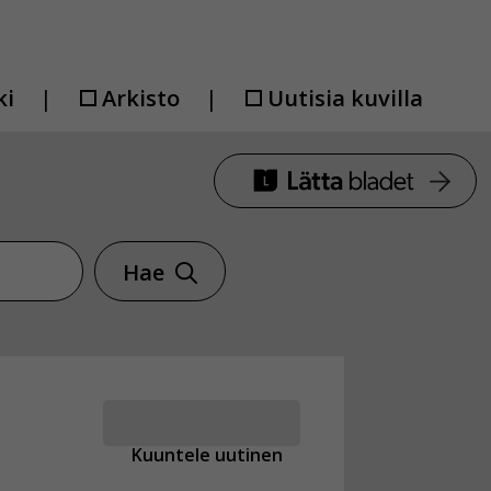
ki
Arkisto
Uutisia kuvilla
Hae
Kuuntele uutinen