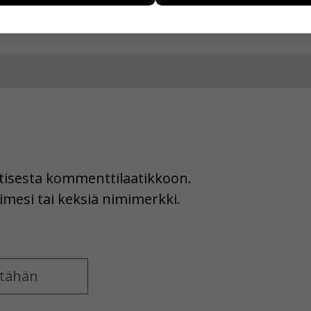
ää henkilötietoja kuten nimiä, eikä tietoja voi yhdistää yksittäi
hyväksytkö näiden evästeiden käytön.
uutisesta kommenttilaatikkoon.
imesi tai keksiä nimimerkki.