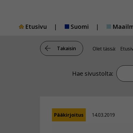
Siirry
sisältöön
Etusivu
Suomi
Maail
Takaisin
Olet tässä:
Etusi
Hae si
Hae sivustolta:
Pääkirjoitus
14.03.2019