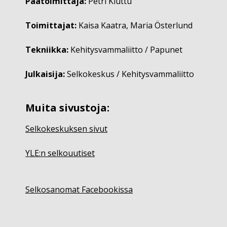
Päätoimittaja:
Petri Kiuttu
Toimittajat:
Kaisa Kaatra, Maria Österlund
Tekniikka:
Kehitysvammaliitto / Papunet
Julkaisija:
Selkokeskus / Kehitysvammaliitto
Muita sivustoja:
Selkokeskuksen sivut
YLE:n selkouutiset
Selkosanomat Facebookissa