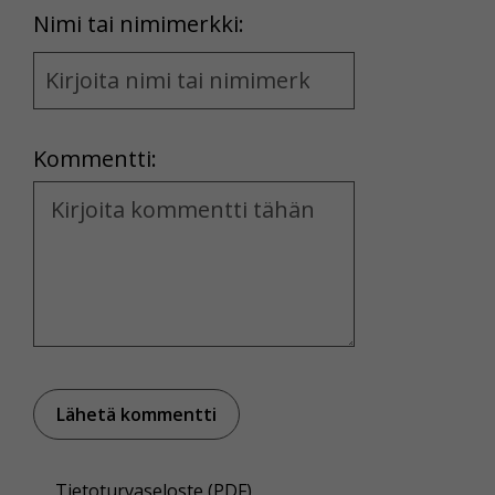
First
Nimi tai nimimerkki:
Name
and
Location
Kommentti:
Kommentti
Tietoturvaseloste (PDF)