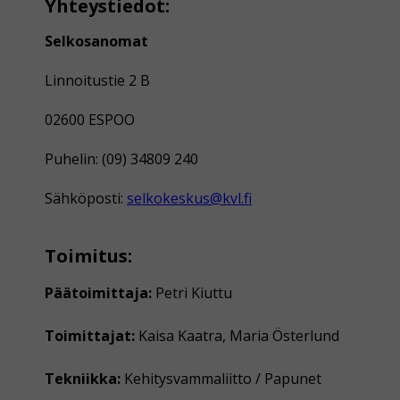
Yhteystiedot:
Selkosanomat
Linnoitustie 2 B
02600 ESPOO
Puhelin: (09) 34809 240
Sähköposti:
selkokeskus@kvl.fi
Toimitus:
Päätoimittaja:
Petri Kiuttu
Toimittajat:
Kaisa Kaatra, Maria Österlund
Tekniikka:
Kehitysvammaliitto / Papunet