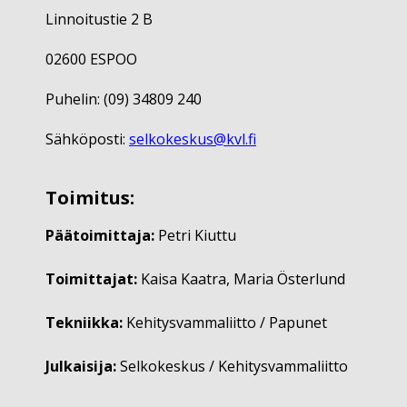
Linnoitustie 2 B
02600 ESPOO
Puhelin: (09) 34809 240
Sähköposti:
selkokeskus@kvl.fi
Toimitus:
Päätoimittaja:
Petri Kiuttu
Toimittajat:
Kaisa Kaatra, Maria Österlund
Tekniikka:
Kehitysvammaliitto / Papunet
Julkaisija:
Selkokeskus / Kehitysvammaliitto