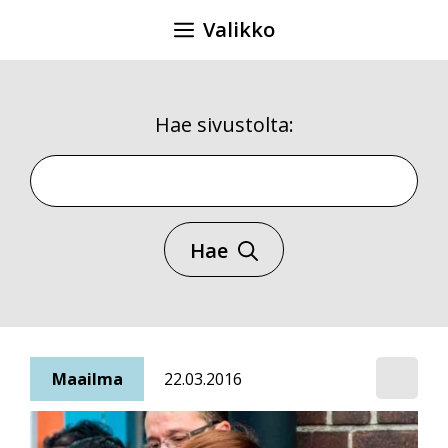
Siirry
Valikko
sisältöön
Hae sivustolta:
Hae sivustolta
Hae
Maailma
22.03.2016