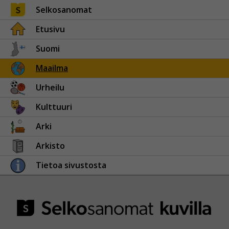
Selkosanomat
Etusivu
Suomi
Maailma
Urheilu
Kulttuuri
Arki
Arkisto
Tietoa sivustosta