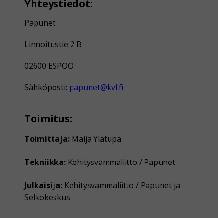
Yhteystiedot:
Papunet
Linnoitustie 2 B
02600 ESPOO
Sähköposti:
papunet@kvl.fi
Toimitus:
Toimittaja:
Maija Ylätupa
Tekniikka:
Kehitysvammaliitto / Papunet
Julkaisija:
Kehitysvammaliitto / Papunet ja
Selkokeskus