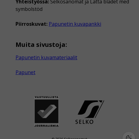
Yhteistyössä:
Selkosanomat ja Lätta bladet med
symbolstöd
Piirroskuvat:
Papunetin kuvapankki
Muita sivustoja:
Papunetin kuvamateriaalit
Papunet
© 2026 Selkosanomat