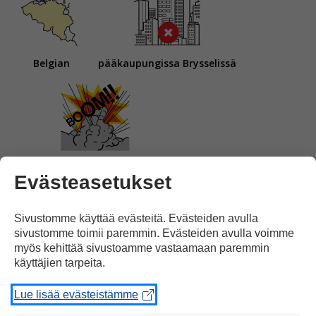
Belgian
pääkaupungissa Brysselissä
on sattunut useita räjähdyksiä.
Evästeasetukset
Sivustomme käyttää evästeitä. Evästeiden avulla
sivustomme toimii paremmin. Evästeiden avulla voimme
myös kehittää sivustoamme vastaamaan paremmin
käyttäjien tarpeita.
2 pommia
räjähti
lentokentällä.
Lue lisää evästeistämme