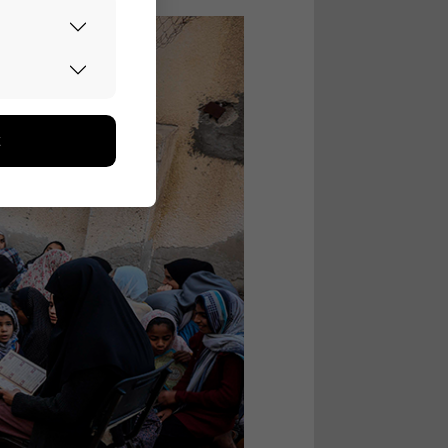
urvallisesti.
edon avulla
toa kerätään
ikutaan. Emme
seen