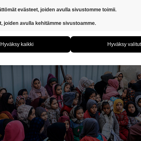
ttömät evästeet, joiden avulla sivustomme toimii.
 ovat aina käytössä, jotta sivustoamme voi käyttää sujuvasti ja t
t, joiden avulla kehitämme sivustoamme.
eiden avulla keräämme tietoa, miten sivustoamme käytetään. Ti
tää sivustoamme vastaamaan paremmin käyttäjien tarpeita. Tie
Hyväksy kaikki
Hyväksy valitut
vijämääristä ja siitä, mitä sivuja käytetään ja miten sivuilla li
ää henkilötietoja kuten nimiä, eikä tietoja voi yhdistää yksittäi
hyväksytkö näiden evästeiden käytön.