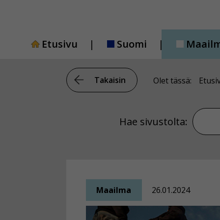
Siirry
sisältöön
Etusivu
Suomi
Maail
Takaisin
Olet tässä:
Etusi
Hae si
Hae sivustolta:
Maailma
26.01.2024