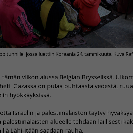
 oppitunnille, jossa luettiin Koraania 24. tammikuuta. Kuva R
 tämän viikon alussa Belgian Brysselissä. Ulkomi
eti. Gazassa on pulaa puhtaasta vedestä, ruuast
lin hyökkäyksissä.
että Israelin ja palestiinalaisten täytyy hyväksyä
ja palestiinalaisten alueelle tehdään laillisesti ka
llä Lähi-itään saadaan rauha.