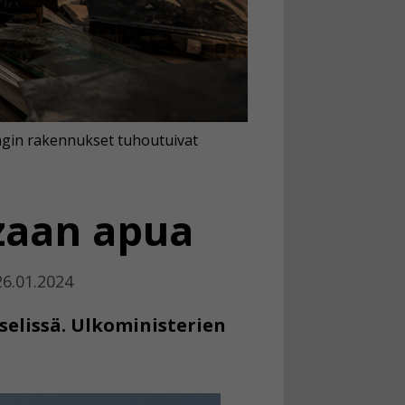
ungin rakennukset tuhoutuivat
azaan apua
26.01.2024
sselissä. Ulkoministerien