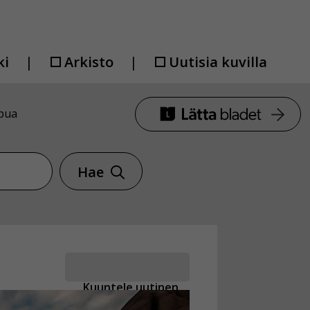
ki
Arkisto
Uutisia kuvilla
apua
Hae
Kuuntele uutinen