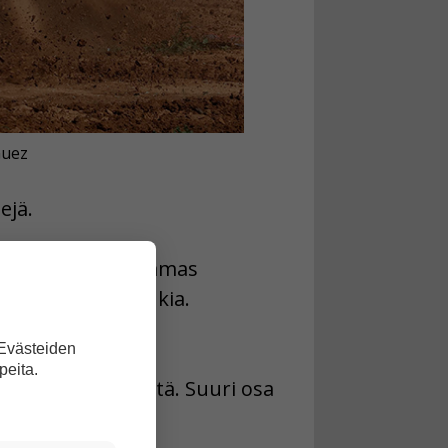
Guez
ejä.
un äärijärjestö Hamas
yli 200 panttivankia.
 Evästeiden
peita.
yli 25 000 ihmistä. Suuri osa