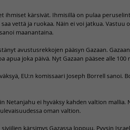
set ihmiset kärsivät. Ihmisillä on pulaa peruselin
 saa vettä ja ruokaa. Näin ei voi jatkua. Vastuu 
 sanoi maanantaina.
stänyt avustusrekkojen pääsyn Gazaan. Gazaan 
oa apua joka päivä. Nyt Gazaan pääsee alle 100 r
hyväksyä, EU:n komissaari Joseph Borrell sanoi. B
in Netanjahu ei hyväksy kahden valtion mallia. 
t tulevaisuudessa oman valtion.
tä siviilien kärsimys Gazassa loppuu. Pyysin Isra