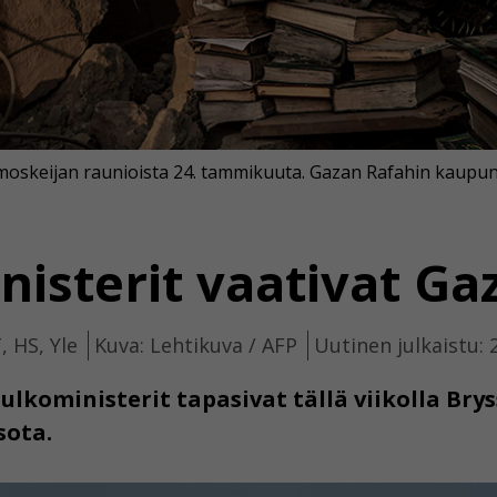
ja moskeijan raunioista 24. tammikuuta. Gazan Rafahin kaup
nisterit vaativat G
, HS, Yle
Kuva: Lehtikuva / AFP
Uutinen julkaistu: 
ulkoministerit tapasivat tällä viikolla Bry
sota.