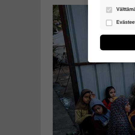
Välttämä
Nämä evästeet
Evästee
Näiden eväst
voimme kehit
esimerkiksi kä
kuitenkaan ker
käyttäjään.
Voit valita, 