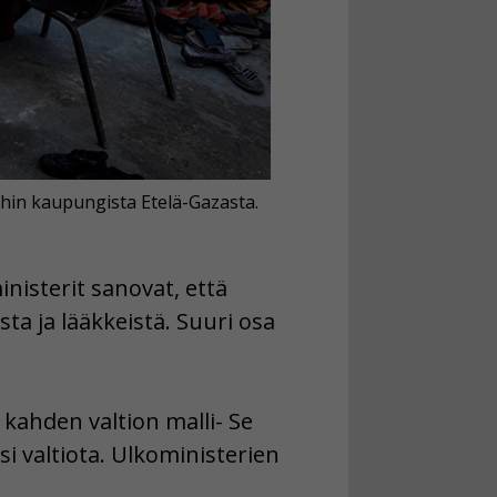
afhin kaupungista Etelä-Gazasta.
nisterit sanovat, että
a ja lääkkeistä. Suuri osa
 kahden valtion malli- Se
ksi valtiota. Ulkoministerien