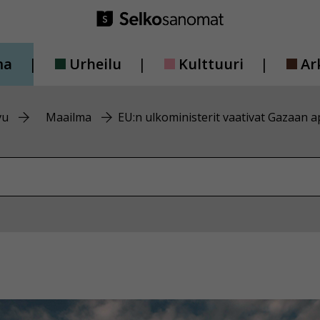
ma
Urheilu
Kulttuuri
Ar
vu
Maailma
EU:n ulkoministerit vaativat Gazaan 
vustolta