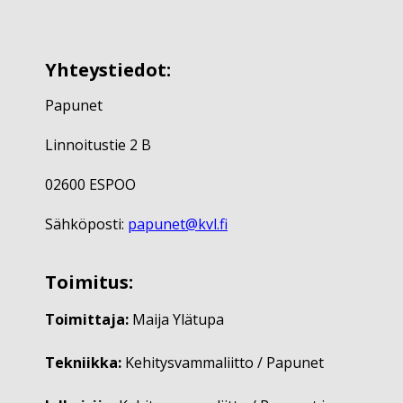
Yhteystiedot:
Papunet
Linnoitustie 2 B
02600 ESPOO
Sähköposti:
papunet@kvl.fi
Toimitus:
Toimittaja:
Maija Ylätupa
Tekniikka:
Kehitysvammaliitto / Papunet