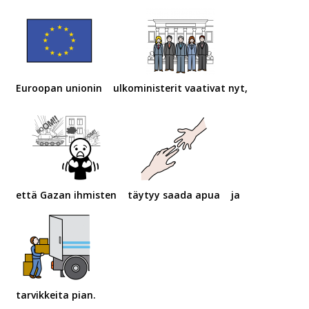
Euroopan unionin
ulkoministerit vaativat nyt,
että Gazan ihmisten
täytyy saada apua
ja
tarvikkeita pian.