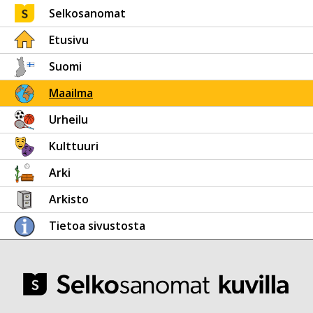
Selkosanomat
Etusivu
Suomi
Maailma
Urheilu
Kulttuuri
Arki
Arkisto
Tietoa sivustosta