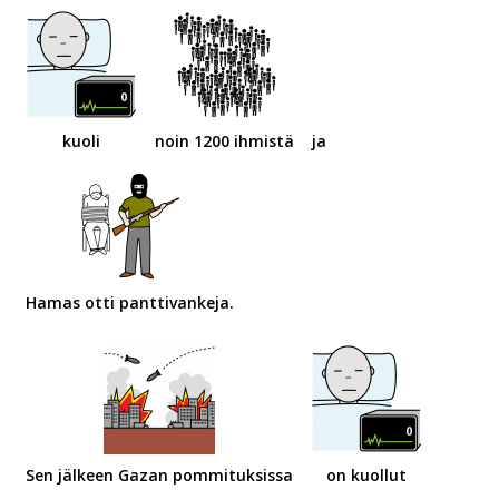
kuoli
noin 1200 ihmistä
ja
Hamas otti panttivankeja.
Sen jälkeen Gazan pommituksissa
on kuollut