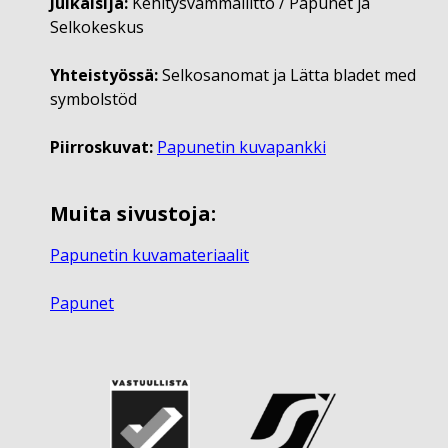
Julkaisija:
Kehitysvammaliitto / Papunet ja
Selkokeskus
Yhteistyössä:
Selkosanomat ja Lätta bladet med
symbolstöd
Piirroskuvat:
Papunetin kuvapankki
Muita sivustoja:
Papunetin kuvamateriaalit
Papunet