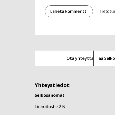
Tietotu
Ota yhteyttä
Tilaa Sel
Yhteystiedot:
Selkosanomat
Linnoitustie 2 B