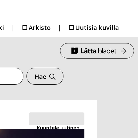
ki
Arkisto
Uutisia kuvilla
Hae
Kuuntele uutinen