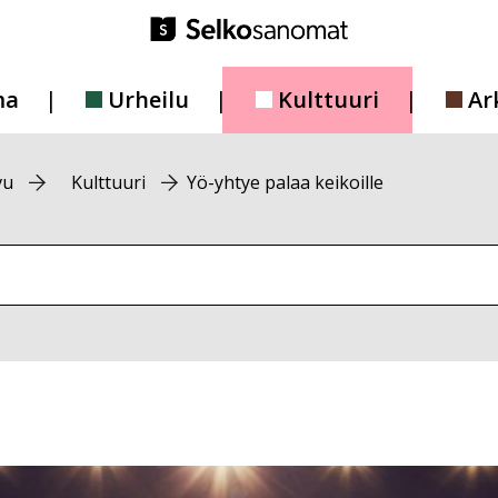
ma
Urheilu
Kulttuuri
Ar
vu
Kulttuuri
Yö-yhtye palaa keikoille
vustolta