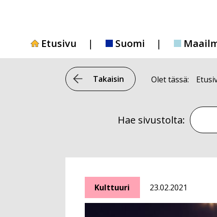
Siirry
sisältöön
Etusivu
Suomi
Maail
Takaisin
Olet tässä:
Etusi
Hae si
Hae sivustolta:
Kulttuuri
23.02.2021