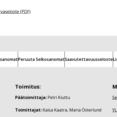
rvaseloste (PDF)
kosanomat
Peruuta Selkosanomat
Saavutettavuusseloste
L
Toimitus:
M
Päätoimittaja:
Petri Kiuttu
Se
Toimittajat:
Kaisa Kaatra, Maria Österlund
YL