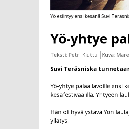
Yö esiintyy ensi kesänä Suvi Teräsn
Yö-yhtye pal
Teksti: Petri Kiuttu
Kuva: Mare
Suvi Teräsniska tunnetaa
Yö-yhtye palaa lavoille ensi k
kesäfestivaalilla. Yhtyeen lau
Hän oli hyvä ystävä Yön laula
yllätys.