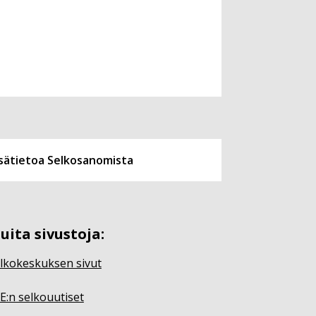
isätietoa Selkosanomista
uita sivustoja:
lkokeskuksen sivut
E:n selkouutiset