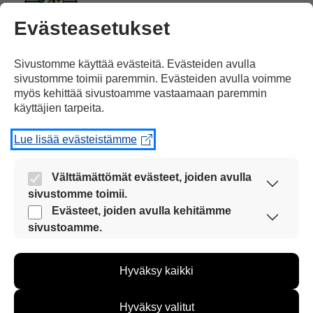
Evästeasetukset
kuoli
kaksi vuotta sitten, vuonna 2019.
Sivustomme käyttää evästeitä. Evästeiden avulla
sivustomme toimii paremmin. Evästeiden avulla voimme
myös kehittää sivustoamme vastaamaan paremmin
käyttäjien tarpeita.
Yö-yhtye ei ole esiintynyt keikoilla
Lue lisää evästeistämme
Välttämättömät evästeet, joiden avulla
sivustomme toimii.
Nämä evästeet ovat aina käytössä, jotta
Evästeet, joiden avulla kehitämme
sivustoamme voi käyttää sujuvasti ja turvallisesti.
sivustoamme.
vuoden 2019 jälkeen.
Näiden evästeiden avulla keräämme tietoa, miten
sivustoamme käytetään. Tiedon avulla voimme
Hyväksy kaikki
kehittää sivustoamme vastaamaan paremmin
käyttäjien tarpeita. Tietoa kerätään esimerkiksi
kävijämääristä ja siitä, mitä sivuja käytetään ja
Hyväksy valitut