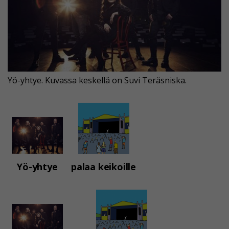
Yö-yhtye. Kuvassa keskellä on Suvi Teräsniska.
Yö-yhtye
palaa keikoille