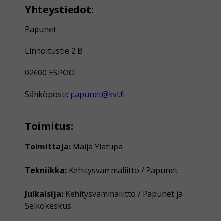
Yhteystiedot:
Papunet
Linnoitustie 2 B
02600 ESPOO
Sähköposti:
papunet@kvl.fi
Toimitus:
Toimittaja:
Maija Ylätupa
Tekniikka:
Kehitysvammaliitto / Papunet
Julkaisija:
Kehitysvammaliitto / Papunet ja
Selkokeskus