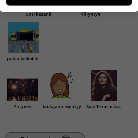
miten sivuilla liikutaan. Emme kuitenkaan kerää
henkilötietoja kuten nimiä, eikä tietoja voi yhdistää
Ensi kesänä
Yö-yhtye
yksittäiseen käyttäjään.
Voit valita, hyväksytkö näiden evästeiden käytön.
palaa keikoille.
Yhtyeen
laulajana esiintyy
Suvi Teräsniska.