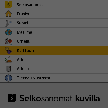
Selkosanomat
Etusivu
Suomi
Maailma
Urheilu
Kulttuuri
Arki
Arkisto
Tietoa sivustosta