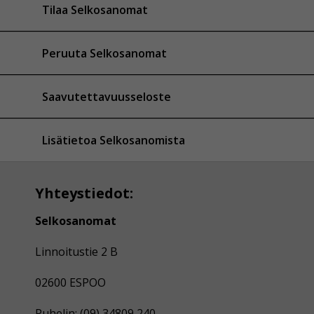
Tilaa Selkosanomat
Peruuta Selkosanomat
Saavutettavuusseloste
Lisätietoa Selkosanomista
Yhteystiedot:
Selkosanomat
Linnoitustie 2 B
02600 ESPOO
Puhelin: (09) 34809 240