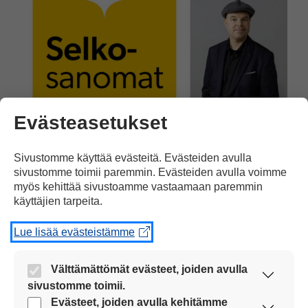
Evästeasetukset
Sivustomme käyttää evästeitä. Evästeiden avulla
Pääkirjoitus
15.08.2019
sivustomme toimii paremmin. Evästeiden avulla voimme
myös kehittää sivustoamme vastaamaan paremmin
käyttäjien tarpeita.
Pääkirjoitus: Lepo on tärkeä
asia
Lue lisää evästeistämme
Useimpien työntekijöiden kesäloma on
Välttämättömät evästeet, joiden avulla
ohi. Myös monet koululaiset ja
sivustomme toimii.
opiskelijat ovat jo palanneet opintojen
Nämä evästeet ovat aina käytössä, jotta
Evästeet, joiden avulla kehitämme