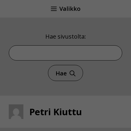
Siirry
Valikko
sisältöön
Hae sivustolta:
Hae sivustolta
Hae
Petri Kiuttu